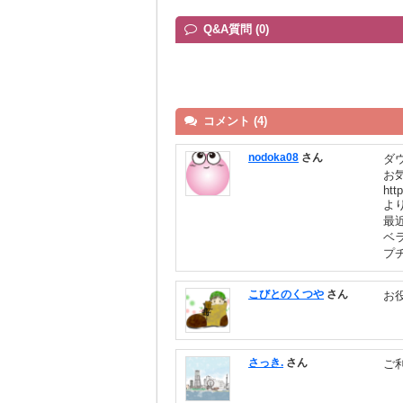
Q&A質問 (0)
コメント (4)
nodoka08
さん
ダ
お
htt
よ
最
ベ
プ
こびとのくつや
さん
お
さっき.
さん
ご