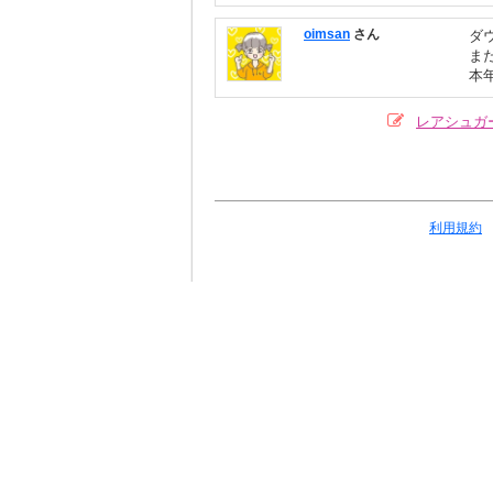
oimsan
さん
ダ
ま
本
レアシュガ
利用規約