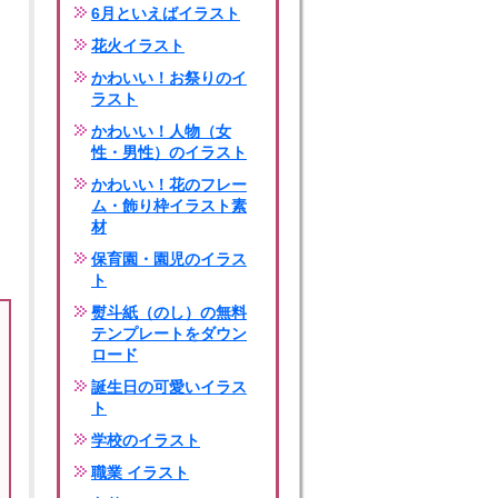
6月といえばイラスト
花火イラスト
かわいい！お祭りのイ
ラスト
かわいい！人物（女
性・男性）のイラスト
かわいい！花のフレー
ム・飾り枠イラスト素
材
保育園・園児のイラス
ト
熨斗紙（のし）の無料
テンプレートをダウン
ロード
誕生日の可愛いイラス
ト
学校のイラスト
職業 イラスト