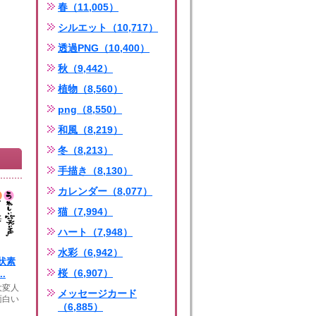
春（11,005）
シルエット（10,717）
透過PNG（10,400）
秋（9,442）
植物（8,560）
png（8,550）
和風（8,219）
冬（8,213）
手描き（8,130）
カレンダー（8,077）
猫（7,994）
ハート（7,948）
水彩（6,942）
状素
桜（6,907）
.
大変人
メッセージカード
面白い
（6,885）