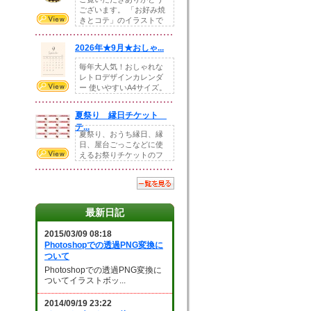
ございます。 「お好み焼
きとコテ」のイラストで
す。 ホームペー...
2026年★9月★おしゃ...
毎年大人気！おしゃれな
レトロデザインカレンダ
ー 使いやすいA4サイズ。
illust...
夏祭り 縁日チケット
テ...
夏祭り、おうち縁日、縁
日、屋台ごっこなどに使
えるお祭りチケットのフ
ォーマットです。Z...
最新日記
2015/03/09 08:18
Photoshopでの透過PNG変換に
ついて
Photoshopでの透過PNG変換に
ついてイラストボッ...
2014/09/19 23:22