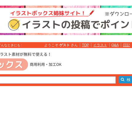
ようこそ
ゲスト
さん
TOP
イラスト
Q&A
日記
んなときにも :