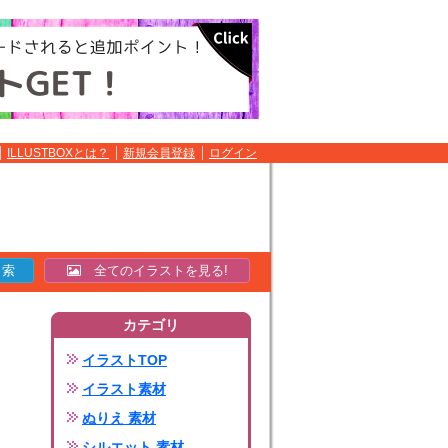
ILLUSTBOXとは？
新規会員登録
ログイン
全てのイラストを見る!
カテゴリ
イラストTOP
イラスト素材
ぬりえ 素材
シルエット 素材