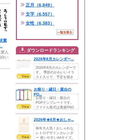
正月（6,849）
文字（6,557）
女性（6,383）
状素
.
ダウンロードランキング
大変人
面白い
2026年8月カレンダー...
2026年8月のカレンダーで
す。 季節のかわいいイラ
スト入りで、予定を描き
込めるスペ...
お祭り・縁日・屋台の
PO...
お祭り・縁日・屋台の
POPテンプレートです。
ファイル形式は透過PNG
です。---太め...
2026年★8月★おしゃ...
毎年大人気！おしゃれな
レトロデザインカレンダ
ー 使いやすいA4サイズ。