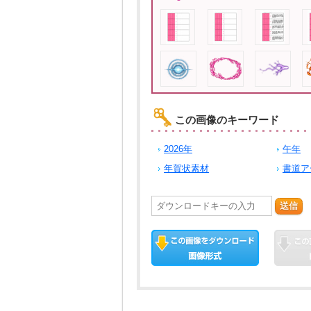
この画像のキーワード
2026年
午年
年賀状素材
書道ア
送信