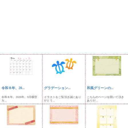
令和８年、20...
グラデーション...
和風グリーンの...
令和８年、2026年、9月横型
イラストをご覧頂き誠にあり
こちらのページを開いて頂き
カ...
がとう...
ありが...