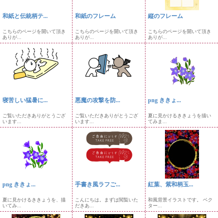
和紙と伝統柄テ...
和紙のフレーム
縦のフレーム
こちらのページを開いて頂き
こちらのページを開いて頂き
こちらのページを開いて頂き
ありが...
ありが...
ありが...
寝苦しい猛暑に...
悪魔の攻撃を防...
png ききょ...
ご覧いただきありがとうござ
ご覧いただきありがとうござ
夏に見かけるききょうを描い
います...
います...
てみま...
png ききょ...
手書き風ラフご...
紅葉、紫和柄玉...
夏に見かけるききょうを、描
こんにちは。まずは閲覧いた
和風背景イラストです。 ベク
いてみ...
だきあ...
ター...