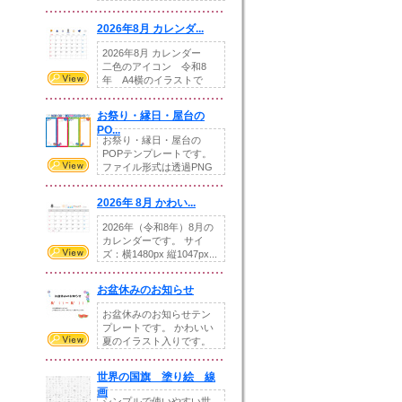
りの提...
2026年8月 カレンダ...
2026年8月 カレンダー
二色のアイコン 令和8
年 A4横のイラストで
す。8月をテ...
お祭り・縁日・屋台の
PO...
お祭り・縁日・屋台の
POPテンプレートです。
ファイル形式は透過PNG
です。---太め...
2026年 8月 かわい...
2026年（令和8年）8月の
カレンダーです。 サイ
ズ：横1480px 縦1047px...
お盆休みのお知らせ
お盆休みのお知らせテン
プレートです。 かわいい
夏のイラスト入りです。
休業日の日付けを...
世界の国旗 塗り絵 線
画
シンプルで使いやすい世