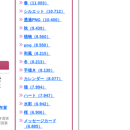
春（11,003）
シルエット（10,712）
透過PNG（10,400）
秋（9,439）
植物（8,560）
png（8,550）
和風（8,215）
冬（8,213）
手描き（8,130）
カレンダー（8,077）
猫（7,994）
ハート（7,947）
水彩（6,942）
年年賀
桜（6,906）
年年賀状
メッセージカード
謹賀新
（6,885）