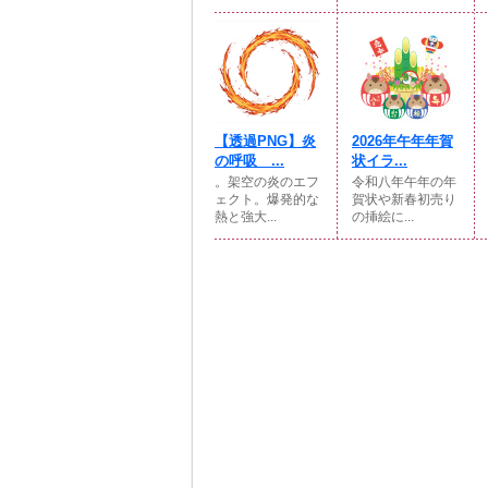
【透過PNG】炎
2026年午年年賀
の呼吸 ...
状イラ...
。架空の炎のエフ
令和八年午年の年
ェクト。爆発的な
賀状や新春初売り
熱と強大...
の挿絵に...