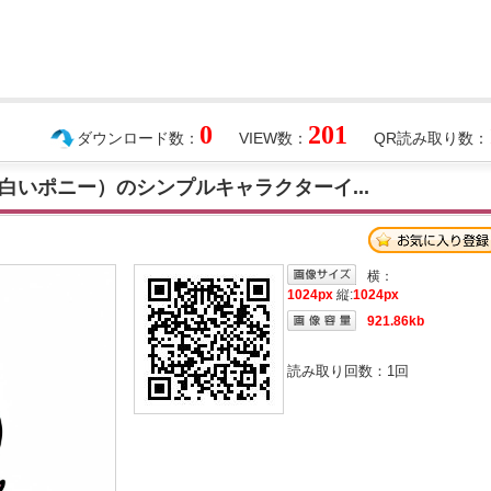
0
201
ダウンロード数：
VIEW数：
QR読み取り数：
白いポニー）のシンプルキャラクターイ...
横：
1024px
縦:
1024px
921.86kb
読み取り回数：
1
回