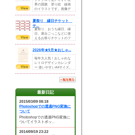
界の国旗 塗り絵 線画
のイラストです。画像デ
ータとEPSデータ...
夏祭り 縁日チケット
テ...
夏祭り、おうち縁日、縁
日、屋台ごっこなどに使
えるお祭りチケットのフ
ォーマットです。Z...
2026年★9月★おしゃ...
毎年大人気！おしゃれな
レトロデザインカレンダ
ー 使いやすいA4サイズ。
illust...
最新日記
2015/03/09 08:18
Photoshopでの透過PNG変換に
ついて
Photoshopでの透過PNG変換に
ついてイラストボッ...
2014/09/19 23:22