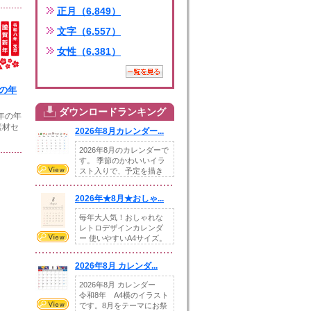
正月（6,849）
文字（6,557）
女性（6,381）
年の年
ダウンロードランキング
午年の年
素材セ
2026年8月カレンダー...
2026年8月のカレンダーで
す。 季節のかわいいイラ
スト入りで、予定を描き
込めるスペ...
2026年★8月★おしゃ...
毎年大人気！おしゃれな
レトロデザインカレンダ
ー 使いやすいA4サイズ。
illust...
2026年8月 カレンダ...
2026年8月 カレンダー
令和8年 A4横のイラスト
です。8月をテーマにお祭