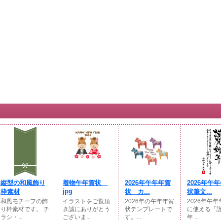
縦型の和風飾り
着物午年賀状
2026年午年年賀
2026年午
jpg
枠素材
状 カ...
状筆文...
和風モチーフの飾
イラストをご覧頂
2026年の午年年賀
2026年午
り枠素材です。 チ
き誠にありがとう
状テンプレートで
に使える「
ラシ・...
ございま...
す。...
年 ...