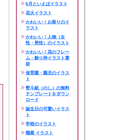
6月といえばイラスト
花火イラスト
かわいい！お祭りのイ
ラスト
かわいい！人物（女
性・男性）のイラスト
かわいい！花のフレー
ム・飾り枠イラスト素
材
保育園・園児のイラス
ト
熨斗紙（のし）の無料
テンプレートをダウン
ロード
誕生日の可愛いイラス
ト
学校のイラスト
職業 イラスト