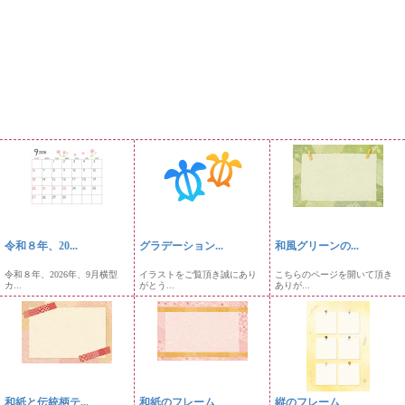
令和８年、20...
グラデーション...
和風グリーンの...
令和８年、2026年、9月横型
イラストをご覧頂き誠にあり
こちらのページを開いて頂き
カ...
がとう...
ありが...
和紙と伝統柄テ...
和紙のフレーム
縦のフレーム