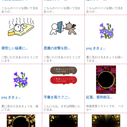
こちらのページを開いて頂き
こちらのページを開いて頂き
こちらのページを開いて頂き
ありが...
ありが...
ありが...
寝苦しい猛暑に...
悪魔の攻撃を防...
png ききょ...
ご覧いただきありがとうござ
ご覧いただきありがとうござ
夏に見かけるききょうを描い
います...
います...
てみま...
png ききょ...
手書き風ラフご...
紅葉、紫和柄玉...
夏に見かけるききょうを、描
こんにちは。まずは閲覧いた
和風背景イラストです。 ベク
いてみ...
だきあ...
ター...