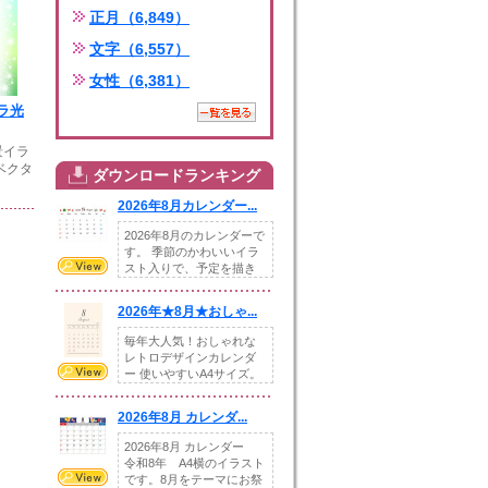
正月（6,849）
文字（6,557）
女性（6,381）
ラ光
景イラ
ベクタ
ダウンロードランキング
2026年8月カレンダー...
2026年8月のカレンダーで
す。 季節のかわいいイラ
スト入りで、予定を描き
込めるスペ...
2026年★8月★おしゃ...
毎年大人気！おしゃれな
レトロデザインカレンダ
ー 使いやすいA4サイズ。
illust...
2026年8月 カレンダ...
2026年8月 カレンダー
令和8年 A4横のイラスト
です。8月をテーマにお祭