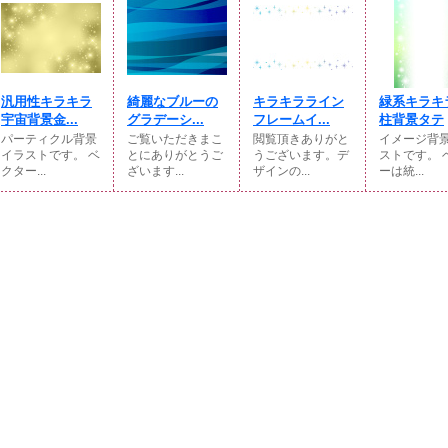
汎用性キラキラ
綺麗なブルーの
キラキラライン
緑系キラキ
宇宙背景金...
グラデーシ...
フレームイ...
柱背景タテ
パーティクル背景
ご覧いただきまこ
閲覧頂きありがと
イメージ背
イラストです。 ベ
とにありがとうご
うございます。デ
ストです。 
クター...
ざいます...
ザインの...
ーは統...