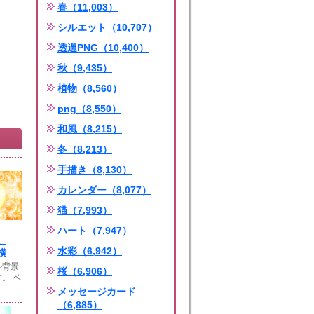
春（11,003）
シルエット（10,707）
透過PNG（10,400）
秋（9,435）
植物（8,560）
png（8,550）
和風（8,215）
冬（8,213）
手描き（8,130）
カレンダー（8,077）
猫（7,993）
ハート（7,947）
、
水彩（6,942）
横
ル背景
桜（6,906）
。 ベ
メッセージカード
（6,885）