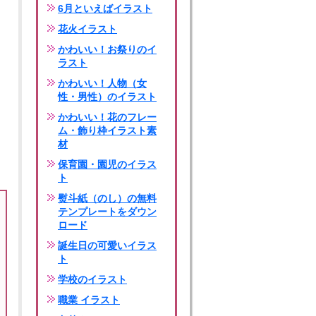
6月といえばイラスト
花火イラスト
かわいい！お祭りのイ
ラスト
かわいい！人物（女
性・男性）のイラスト
かわいい！花のフレー
ム・飾り枠イラスト素
材
保育園・園児のイラス
ト
熨斗紙（のし）の無料
テンプレートをダウン
ロード
誕生日の可愛いイラス
ト
学校のイラスト
職業 イラスト