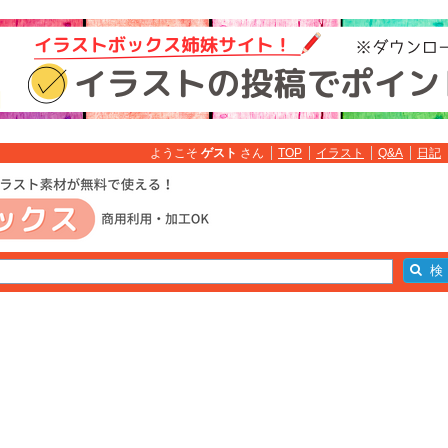
ようこそ
ゲスト
さん
TOP
イラスト
Q&A
日記