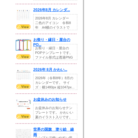
りの提...
2026年8月 カレンダ...
2026年8月 カレンダー
二色のアイコン 令和8
年 A4横のイラストで
す。8月をテ...
お祭り・縁日・屋台の
PO...
お祭り・縁日・屋台の
POPテンプレートです。
ファイル形式は透過PNG
です。---太め...
2026年 8月 かわい...
2026年（令和8年）8月の
カレンダーです。 サイ
ズ：横1480px 縦1047px...
お盆休みのお知らせ
お盆休みのお知らせテン
プレートです。 かわいい
夏のイラスト入りです。
休業日の日付けを...
世界の国旗 塗り絵 線
画
シンプルで使いやすい世