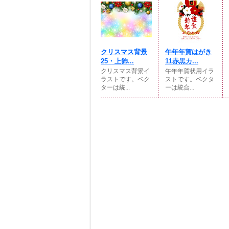
クリスマス背景
午年年賀はがき
25・上飾...
11赤黒カ...
クリスマス背景イ
午年年賀状用イラ
ラストです。ベク
ストです。ベクタ
ターは統...
ーは統合...