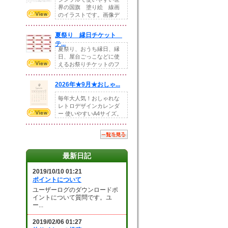
界の国旗 塗り絵 線画
のイラストです。画像デ
ータとEPSデータ...
夏祭り 縁日チケット
テ...
夏祭り、おうち縁日、縁
日、屋台ごっこなどに使
えるお祭りチケットのフ
ォーマットです。Z...
2026年★9月★おしゃ...
毎年大人気！おしゃれな
レトロデザインカレンダ
ー 使いやすいA4サイズ。
illust...
最新日記
2019/10/10 01:21
ポイントについて
ユーザーログのダウンロードポ
イントについて質問です。ユ
ー...
2019/02/06 01:27