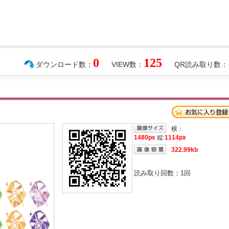
0
125
ダウンロード数：
VIEW数：
QR読み取り数：
横：
1480px
縦:
1114px
322.99kb
読み取り回数：
1
回