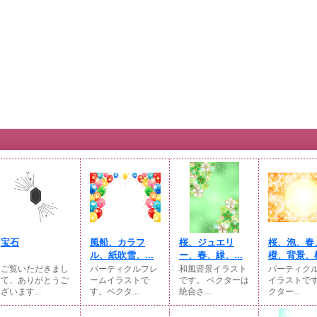
宝石
風船、カラフ
桜、ジュエリ
桜、泡、春
ル、紙吹雪、...
ー、春、緑、...
橙、背景、
ご覧いただきまし
パーティクルフレ
和風背景イラスト
パーティク
て、ありがとうご
ームイラストで
です。 ベクターは
イラストです
ざいます...
す。ベクタ...
統合さ...
クター...