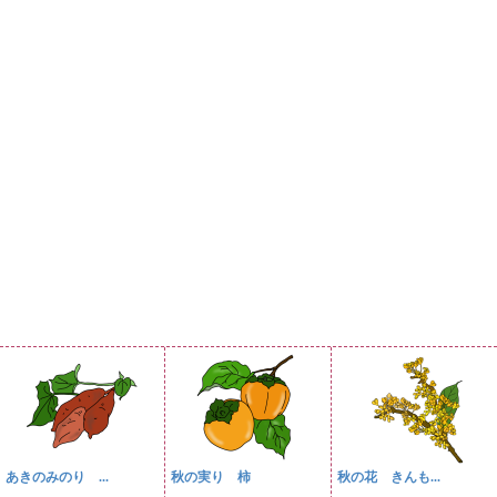
あきのみのり ...
秋の実り 柿
秋の花 きんも...