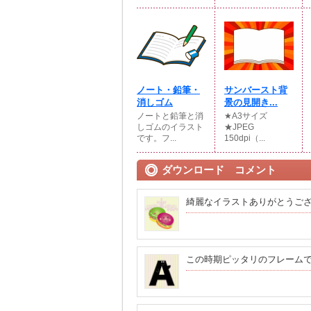
ノート・鉛筆・
サンバースト背
消しゴム
景の見開き...
ノートと鉛筆と消
★A3サイズ
しゴムのイラスト
★JPEG
です。フ...
150dpi（...
ダウンロード コメント
綺麗なイラストありがとうご
この時期ピッタリのフレーム