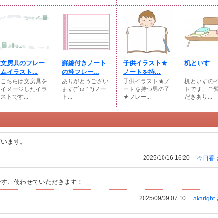
文房具のフレー
罫線付きノート
子供イラスト★
机といす
ムイラスト...
の枠フレー...
ノートを持...
こちらは文房具を
ありがとうござい
子供イラスト★ノ
机といすの
イメージしたイラ
ます(*´ω｀*)ノー
ートを持つ男の子
トです。ご
ストです...
ト...
★フレー...
だきあり...
ざいます。
2025/10/16 16:20
今日香
です、使わせていただきます！
2025/09/09 07:10
akaright