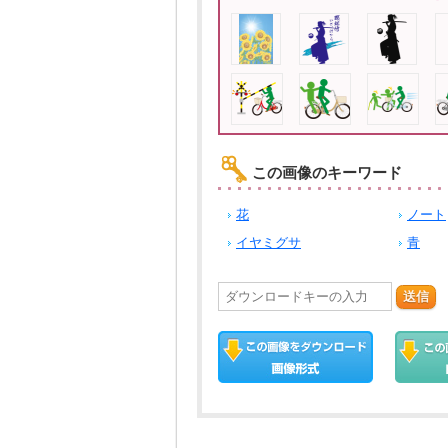
この画像のキーワード
花
ノート
イヤミグサ
青
送信