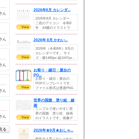
りの提...
2026年8月 カレンダ...
さん
2026年8月 カレンダー
二色のアイコン 令和8
年 A4横のイラストで
す。8月をテ...
さん
2026年 8月 かわい...
2026年（令和8年）8月の
カレンダーです。 サイ
ズ：横1480px 縦1047px...
さん
お祭り・縁日・屋台の
PO...
お祭り・縁日・屋台の
POPテンプレートです。
ファイル形式は透過PNG
さん
です。---太め...
世界の国旗 塗り絵 線
画
シンプルで使いやすい世
界の国旗 塗り絵 線画
さん
のイラストです。画像デ
ータとEPSデータ...
を見る
2026年★9月★おしゃ...
毎年大人気！おしゃれな