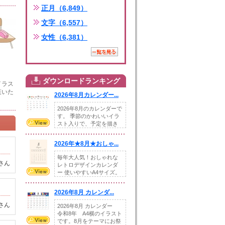
正月（6,849）
文字（6,557）
女性（6,381）
ダウンロードランキング
イラス
覧いた
2026年8月カレンダー...
2026年8月のカレンダーで
す。 季節のかわいいイラ
スト入りで、予定を描き
込めるスペ...
2026年★8月★おしゃ...
毎年大人気！おしゃれな
さん
レトロデザインカレンダ
ー 使いやすいA4サイズ。
illust...
2026年8月 カレンダ...
さん
2026年8月 カレンダー
令和8年 A4横のイラスト
です。8月をテーマにお祭