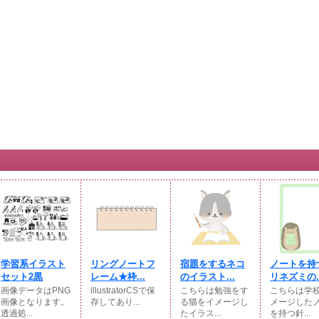
学習系イラスト
リングノートフ
宿題をするネコ
ノートを持
セット2黒
レーム★枠...
のイラスト...
リネズミの..
画像データはPNG
illustratorCSで保
こちらは勉強をす
こちらは学
画像となります。
存してあり...
る猫をイメージし
メージした
透過処...
たイラス...
を持つ針...