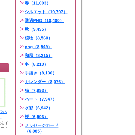
春（11,003）
シルエット（10,707）
透過PNG（10,400）
秋（9,435）
植物（8,560）
png（8,549）
和風（8,215）
冬（8,213）
手描き（8,130）
カレンダー（8,076）
猫（7,993）
ハート（7,947）
水彩（6,942）
つハ
桜（6,906）
.
校をイ
メッセージカード
ノート
（6,885）