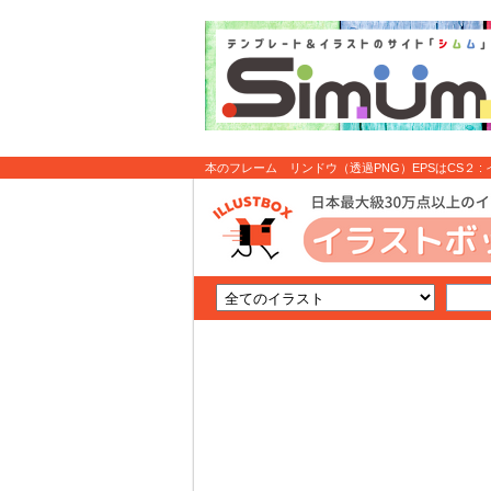
本のフレーム リンドウ（透過PNG）EPSはCS２ :