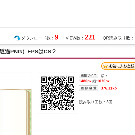
9
221
ダウンロード数：
VIEW数：
QR読み取り数：
過PNG）EPSはCS２
横：
1480px
縦:
1030px
376.31kb
読み取り回数：
3
回