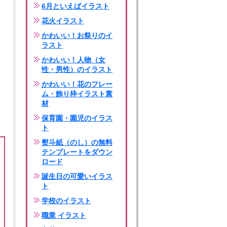
6月といえばイラスト
花火イラスト
かわいい！お祭りのイ
ラスト
かわいい！人物（女
性・男性）のイラスト
かわいい！花のフレー
ム・飾り枠イラスト素
材
保育園・園児のイラス
ト
熨斗紙（のし）の無料
テンプレートをダウン
ロード
誕生日の可愛いイラス
ト
学校のイラスト
職業 イラスト