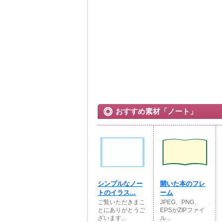
おすすめ素材「ノート」
シンプルなノー
開いた本のフレ
トのイラス...
ーム
ご覧いただきまこ
JPEG、PNG、
とにありがとうご
EPSがZIPファイ
ざいます...
ル...