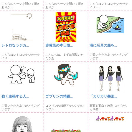
こちらのページを開いて頂き
こちらのページを開いて頂き
こちらはレトロなラジカセを
ありが...
ありが...
イメー...
レトロなラジカ...
赤黄黒の本日限...
湖に玩具の船を...
こちらはレトロなラジカセを
こんにちは。まずは閲覧いた
ご覧いただきありがとうござ
イメー...
だきあ...
います...
強く主張する人...
ゴブリンの精鋭...
「カリカリ整形...
ご覧いただきありがとうござ
ゴブリンの精鋭アサシンのシ
顔面を面白く改造した「カリ
います...
ンプル...
カリ整...