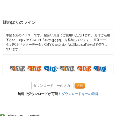
鯉のぼりのライン
手描き風のイラストです。 幅広い用途にご使用いただけます。 是非ご活用
下さい。 zipファイルには「ai.eps.jpg.png」を格納しています。 画像デー
タ：RGB ベクターデータ：CMYK epsとaiともにIllustrator[Vre.cs]で保存し
ています。
送信
無料でダウンロードが可能！
ダウンロードキーの取得