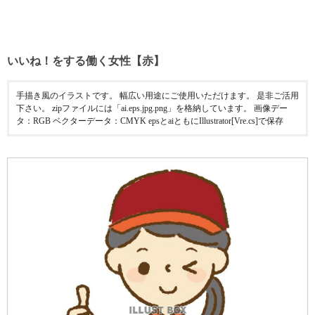
いいね！をする働く女性【赤】
手描き風のイラストです。 幅広い用途にご使用いただけます。 是非ご活用
下さい。 zipファイルには「ai.eps.jpg.png」を格納しています。 画像デー
タ：RGB ベクターデータ：CMYK epsとaiともにIllustrator[Vre.cs]で保存