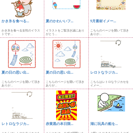
かき氷を食べる...
夏のかわいいフ...
9月素材イメー...
かき氷を食べる女性のイラス
イラストをご覧頂き誠にあり
こちらのページを開いて頂き
トです...
がとう...
ありが...
夏の日の思い出...
夏の日の思い出...
レロトなラジカ...
こちらのページを開いて頂き
こちらのページを開いて頂き
こちらはレトロなラジカセを
ありが...
ありが...
イメー...
レトロなラジカ...
赤黄黒の本日限...
湖に玩具の船を...