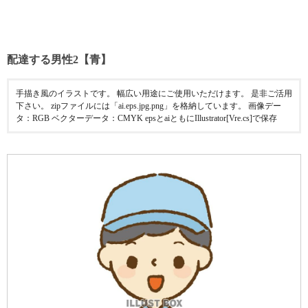
配達する男性2【青】
手描き風のイラストです。 幅広い用途にご使用いただけます。 是非ご活用
下さい。 zipファイルには「ai.eps.jpg.png」を格納しています。 画像デー
タ：RGB ベクターデータ：CMYK epsとaiともにIllustrator[Vre.cs]で保存