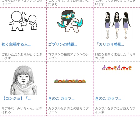
こちらはレトロなラジカセを
こんにちは。まずは閲覧いた
ご覧いただきありがとうござ
イメー...
だきあ...
います...
強く主張する人...
ゴブリンの精鋭...
「カリカリ整形...
ご覧いただきありがとうござ
ゴブリンの精鋭アサシンのシ
顔面を面白く改造した「カリ
います...
ンプル...
カリ整...
【コンジョ】「...
きのこ カラフ...
きのこ カラフ...
リアルな「みいちゃん」と呼
カラフルなきのこの後ろにグ
カラフルなきのこが並んだラ
ばれる...
リーン...
イン素...