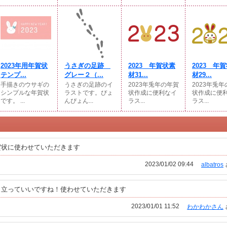
2023年用年賀状
うさぎの足跡
2023 年賀状素
2023 年
テンプ...
グレー２（...
材31...
材29...
手描きのウサギの
うさぎの足跡のイ
2023年兎年の年賀
2023年兎
シンプルな年賀状
ラストです。ぴょ
状作成に便利なイ
状作成に便
です。 ...
んぴょん...
ラス...
ラス...
賀状に使わせていただきます
2023/01/02 09:44
albatros
目立っていいですね！使わせていただきます
2023/01/01 11:52
わかわかさん