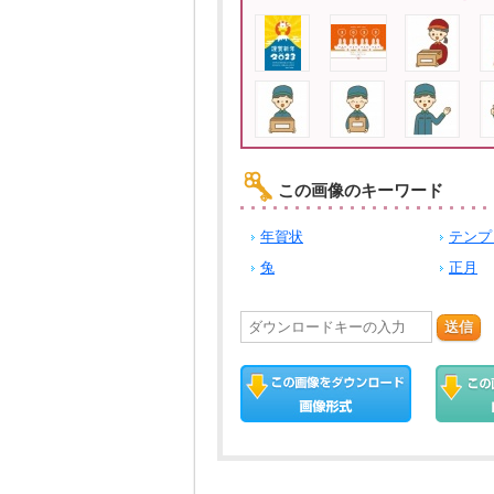
この画像のキーワード
年賀状
テンプ
兔
正月
送信