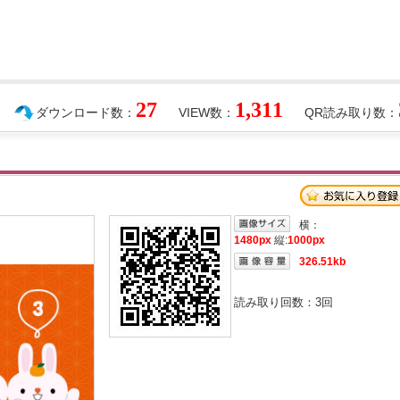
27
1,311
ダウンロード数：
VIEW数：
QR読み取り数：
横：
1480px
縦:
1000px
326.51kb
読み取り回数：
3
回