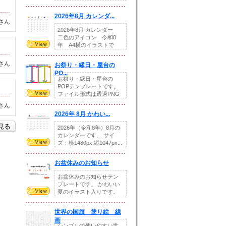
りの提...
2026年8月 カレンダ...
さん
2026年8月 カレンダー
二色のアイコン 令和8
年 A4横のイラストで
す。8月をテ...
さん
お祭り・縁日・屋台の
PO...
お祭り・縁日・屋台の
POPテンプレートです。
ファイル形式は透過PNG
です。---太め...
さん
2026年 8月 かわい...
を見る
2026年（令和8年）8月の
カレンダーです。 サイ
ズ：横1480px 縦1047px...
お盆休みのお知らせ
お盆休みのお知らせテン
プレートです。 かわいい
夏のイラスト入りです。
休業日の日付けを...
世界の国旗 塗り絵 線
画
シンプルで使いやすい世