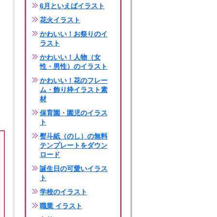
6月といえばイラスト
花火イラスト
かわいい！お祭りのイ
ラスト
かわいい！人物（女
性・男性）のイラスト
かわいい！花のフレー
ム・飾り枠イラスト素
材
保育園・園児のイラス
ト
熨斗紙（のし）の無料
テンプレートをダウン
ロード
誕生日の可愛いイラス
ト
学校のイラスト
職業 イラスト