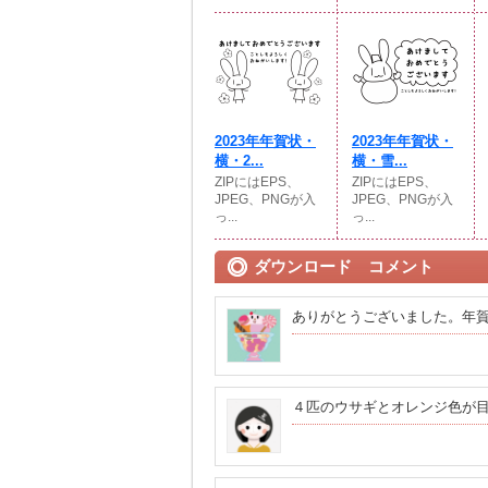
2023年年賀状・
2023年年賀状・
横・2...
横・雪...
ZIPにはEPS、
ZIPにはEPS、
JPEG、PNGが入
JPEG、PNGが入
っ...
っ...
ダウンロード コメント
ありがとうございました。年
４匹のウサギとオレンジ色が