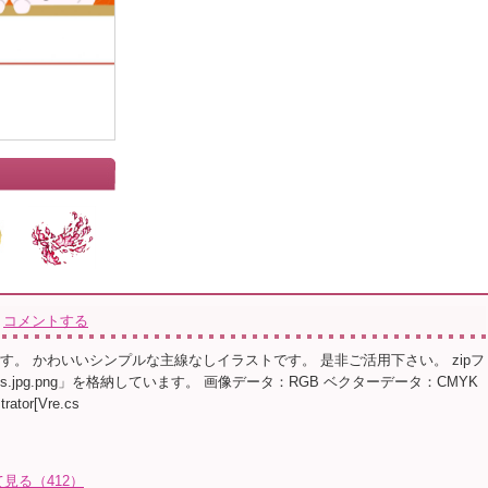
コメントする
です。 かわいいシンプルな主線なしイラストです。 是非ご活用下さい。 zipフ
ps.jpg.png」を格納しています。 画像データ：RGB ベクターデータ：CMYK
rator[Vre.cs
見る（412）