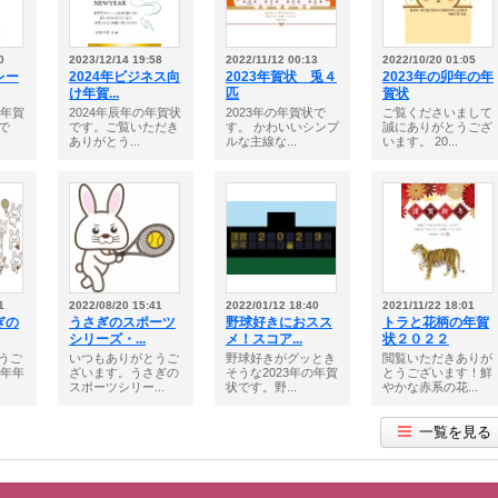
0
2023/12/14 19:58
2022/11/12 00:13
2022/10/20 01:05
レー
2024年ビジネス向
2023年賀状 兎４
2023年の卯年の年
け年賀...
匹
賀状
の年賀
2024年辰年の年賀状
2023年の年賀状で
ご覧くださいまして
で
です。ご覧いただき
す。 かわいいシンプ
誠にありがとうござ
ありがとう...
ルな主線な...
います。 20...
1
2022/08/20 15:41
2022/01/12 18:40
2021/11/22 18:01
ぎの
うさぎのスポーツ
野球好きにおスス
トラと花柄の年賀
シリーズ・...
メ！スコア...
状２０２２
うご
いつもありがとうご
野球好きがグッとき
閲覧いただきありが
3年年
ざいます。うさぎの
そうな2023年の年賀
とうございます！鮮
スポーツシリー...
状です。野...
やかな赤系の花...
一覧を見る