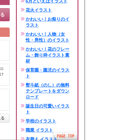
6月といえばイラスト
花火イラスト
する
かわいい！お祭りのイ
ラスト
かわいい！人物（女
性・男性）のイラスト
かわいい！花のフレー
ム・飾り枠イラスト素
材
ロ
保育園・園児のイラス
け
ト
熨斗紙（のし）の無料
テンプレートをダウン
ロード
誕生日の可愛いイラス
ト
見る
学校のイラスト
職業 イラスト
衣替え イラスト