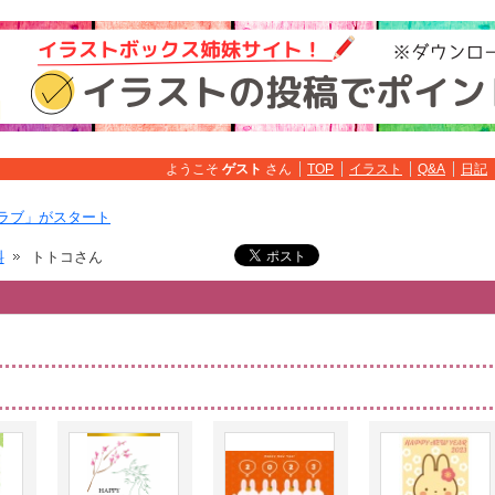
ようこそ
ゲスト
さん
TOP
イラスト
Q&A
日記
ラブ」がスタート
料
トトコさん