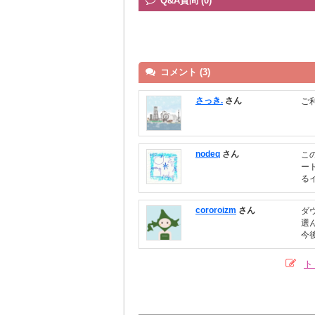
Q&A質問 (0)
コメント (3)
さっき.
さん
ご
nodeq
さん
こ
ー
る
cororoizm
さん
ダ
選
今
ト