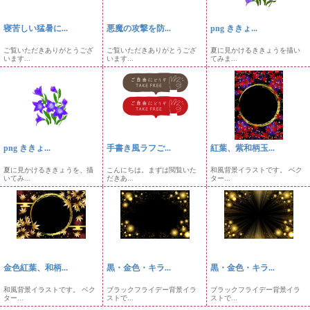
寝苦しい猛暑に...
悪魔の攻撃を防...
png ききょ...
ご覧いただきありがとうござ
ご覧いただきありがとうござ
夏に見かけるききょうを描い
います...
います...
てみま...
png ききょ...
手書き風ラフご...
紅葉、紫和柄玉...
夏に見かけるききょうを、描
こんにちは。まずは閲覧いた
和風背景イラストです。 ベク
いてみ...
だきあ...
ター...
金色紅葉、和柄...
黒・金色・キラ...
黒・金色・キラ...
和風背景イラストです。 ベク
ブラックフライデー背景イラ
ブラックフライデー背景イラ
ター...
ストで...
ストで...