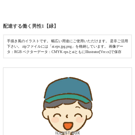
配達する働く男性1【緑】
手描き風のイラストです。 幅広い用途にご使用いただけます。 是非ご活用
下さい。 zipファイルには「ai.eps.jpg.png」を格納しています。 画像デー
タ：RGB ベクターデータ：CMYK epsとaiともにIllustrator[Vre.cs]で保存