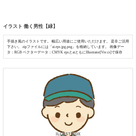
イラスト 働く男性【緑】
手描き風のイラストです。 幅広い用途にご使用いただけます。 是非ご活用
下さい。 zipファイルには「ai.eps.jpg.png」を格納しています。 画像デー
タ：RGB ベクターデータ：CMYK epsとaiともにIllustrator[Vre.cs]で保存