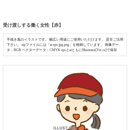
受け渡しする働く女性【赤】
手描き風のイラストです。 幅広い用途にご使用いただけます。 是非ご活用
下さい。 zipファイルには「ai.eps.jpg.png」を格納しています。 画像デー
タ：RGB ベクターデータ：CMYK epsとaiともにIllustrator[Vre.cs]で保存