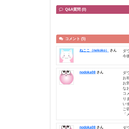
Q&A質問 (0)
コメント (5)
ねここ（nekoko）
さん
ダ
今
nodoka08
さん
ダ
お
お
な
コ
り
い
ご
「
nodoka08
さん
ダ