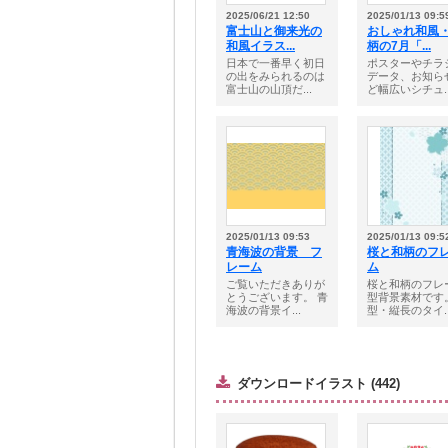
2025/06/21 12:50
2025/01/13 09:5
富士山と御来光の
おしゃれ和風
和風イラス...
柄の7月「...
日本で一番早く初日
ポスターやチラ
の出をみられるのは
データ、お知ら
富士山の山頂だ...
ど幅広いシチュ..
2025/01/13 09:53
2025/01/13 09:5
青海波の背景 フ
桜と和柄のフ
レーム
ム
ご覧いただきありが
桜と和柄のフレ
とうございます。 青
型背景素材です
海波の背景イ...
型・縦長のタイ..
ダウンロードイラスト (442)