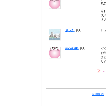
気
今
久
冬
さっき.
さん
Tha
nodoka08
さん
ダ
お
ま
リ
s
利用規約