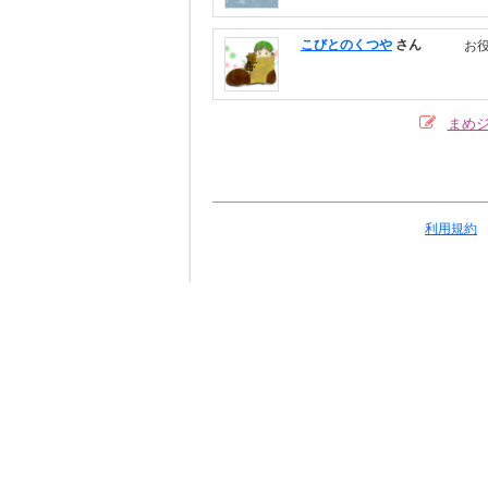
こびとのくつや
さん
お
まめ
利用規約