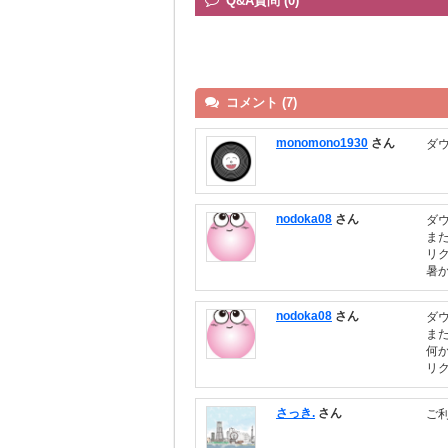
Q&A質問 (0)
コメント (7)
monomono1930
さん
ダ
nodoka08
さん
ダ
ま
リ
暑
nodoka08
さん
ダ
ま
何
リ
さっき.
さん
ご