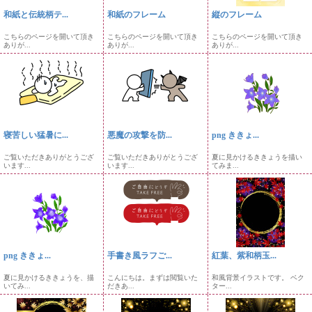
和紙と伝統柄テ...
和紙のフレーム
縦のフレーム
こちらのページを開いて頂き
こちらのページを開いて頂き
こちらのページを開いて頂き
ありが...
ありが...
ありが...
寝苦しい猛暑に...
悪魔の攻撃を防...
png ききょ...
ご覧いただきありがとうござ
ご覧いただきありがとうござ
夏に見かけるききょうを描い
います...
います...
てみま...
png ききょ...
手書き風ラフご...
紅葉、紫和柄玉...
夏に見かけるききょうを、描
こんにちは。まずは閲覧いた
和風背景イラストです。 ベク
いてみ...
だきあ...
ター...