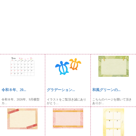
令和８年、20...
グラデーション...
和風グリーンの...
令和８年、2026年、9月横型
イラストをご覧頂き誠にあり
こちらのページを開いて頂き
カ...
がとう...
ありが...