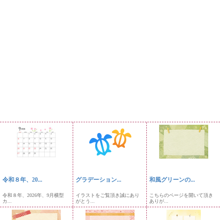
令和８年、20...
グラデーション...
和風グリーンの...
令和８年、2026年、9月横型
イラストをご覧頂き誠にあり
こちらのページを開いて頂き
カ...
がとう...
ありが...