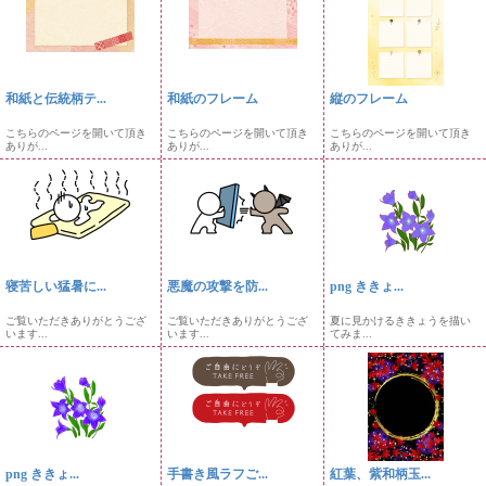
和紙と伝統柄テ...
和紙のフレーム
縦のフレーム
こちらのページを開いて頂き
こちらのページを開いて頂き
こちらのページを開いて頂き
ありが...
ありが...
ありが...
寝苦しい猛暑に...
悪魔の攻撃を防...
png ききょ...
ご覧いただきありがとうござ
ご覧いただきありがとうござ
夏に見かけるききょうを描い
います...
います...
てみま...
png ききょ...
手書き風ラフご...
紅葉、紫和柄玉...