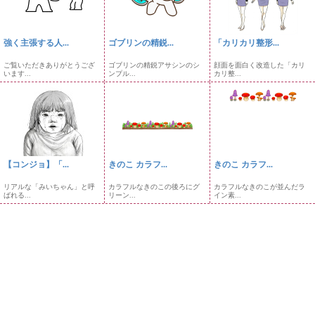
強く主張する人...
ゴブリンの精鋭...
「カリカリ整形...
ご覧いただきありがとうござ
ゴブリンの精鋭アサシンのシ
顔面を面白く改造した「カリ
います...
ンプル...
カリ整...
【コンジョ】「...
きのこ カラフ...
きのこ カラフ...
リアルな「みいちゃん」と呼
カラフルなきのこの後ろにグ
カラフルなきのこが並んだラ
ばれる...
リーン...
イン素...