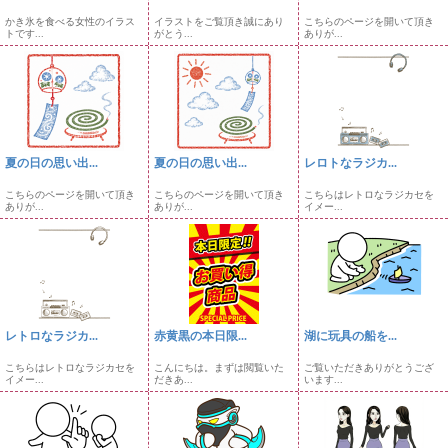
かき氷を食べる女性のイラス
イラストをご覧頂き誠にあり
こちらのページを開いて頂き
トです...
がとう...
ありが...
夏の日の思い出...
夏の日の思い出...
レロトなラジカ...
こちらのページを開いて頂き
こちらのページを開いて頂き
こちらはレトロなラジカセを
ありが...
ありが...
イメー...
レトロなラジカ...
赤黄黒の本日限...
湖に玩具の船を...
こちらはレトロなラジカセを
こんにちは。まずは閲覧いた
ご覧いただきありがとうござ
イメー...
だきあ...
います...