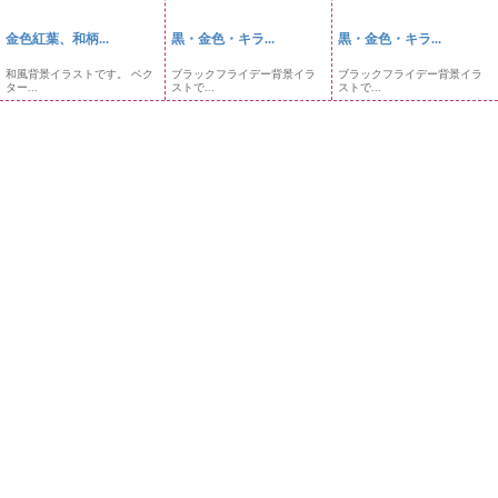
金色紅葉、和柄...
黒・金色・キラ...
黒・金色・キラ...
和風背景イラストです。 ベク
ブラックフライデー背景イラ
ブラックフライデー背景イラ
ター...
ストで...
ストで...