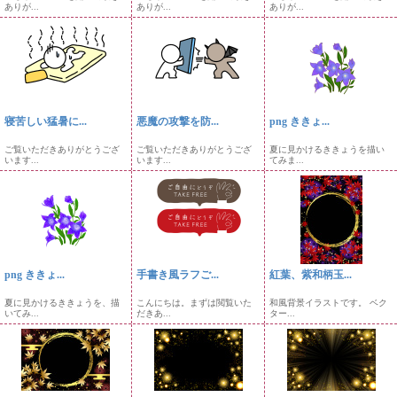
ありが...
ありが...
ありが...
寝苦しい猛暑に...
悪魔の攻撃を防...
png ききょ...
ご覧いただきありがとうござ
ご覧いただきありがとうござ
夏に見かけるききょうを描い
います...
います...
てみま...
png ききょ...
手書き風ラフご...
紅葉、紫和柄玉...
夏に見かけるききょうを、描
こんにちは。まずは閲覧いた
和風背景イラストです。 ベク
いてみ...
だきあ...
ター...