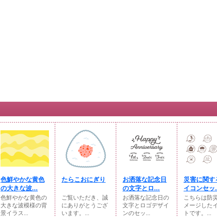
色鮮やかな黄色
たらこおにぎり
お洒落な記念日
災害に関す
の大きな波...
の文字とロ...
イコンセッ..
色鮮やかな黄色の
ご覧いただき、誠
お洒落な記念日の
こちらは防
大きな波模様の背
にありがとうござ
文字とロゴデザイ
メージした
景イラス...
います。...
ンのセッ...
トです。...