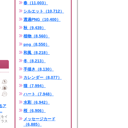
春（11,003）
シルエット（10,712）
透過PNG（10,400）
秋（9,439）
植物（8,560）
png（8,550）
和風（8,218）
冬（8,213）
手描き（8,130）
カレンダー（8,077）
猫（7,994）
ハート（7,948）
水彩（6,942）
るア
桜（6,906）
.
災をイ
メッセージカード
イラス
（6,885）