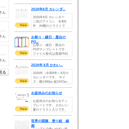
りの提...
2026年8月 カレンダ...
さん
2026年8月 カレンダー
二色のアイコン 令和8
年 A4横のイラストで
す。8月をテ...
さん
お祭り・縁日・屋台の
PO...
お祭り・縁日・屋台の
POPテンプレートです。
ファイル形式は透過PNG
です。---太め...
さん
2026年 8月 かわい...
を見る
2026年（令和8年）8月の
カレンダーです。 サイ
ズ：横1480px 縦1047px...
お盆休みのお知らせ
お盆休みのお知らせテン
プレートです。 かわいい
夏のイラスト入りです。
休業日の日付けを...
世界の国旗 塗り絵 線
画
シンプルで使いやすい世