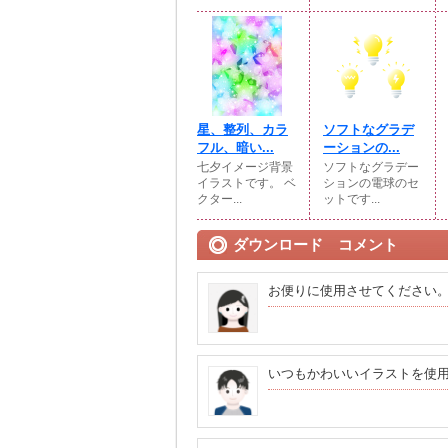
星、整列、カラ
ソフトなグラデ
フル、暗い...
ーションの...
七夕イメージ背景
ソフトなグラデー
イラストです。 ベ
ションの電球のセ
クター...
ットです...
ダウンロード コメント
お便りに使用させてください
いつもかわいいイラストを使