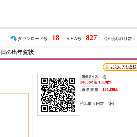
18
827
ダウンロード数：
VIEW数：
QR読み取り数：
初日の出年賀状
横：
1480px
縦:
1019px
161.89kb
読み取り回数：
1
回