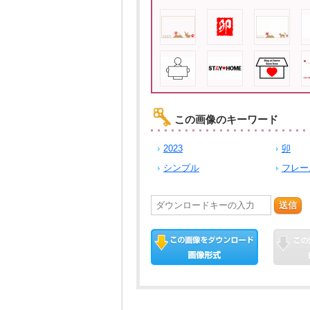
この画像のキーワード
2023
卯
シンプル
フレー
送信