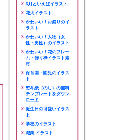
6月といえばイラスト
花火イラスト
かわいい！お祭りのイ
ラスト
かわいい！人物（女
性・男性）のイラスト
かわいい！花のフレー
ム・飾り枠イラスト素
材
保育園・園児のイラス
ト
熨斗紙（のし）の無料
テンプレートをダウン
ロード
誕生日の可愛いイラス
ト
学校のイラスト
職業 イラスト