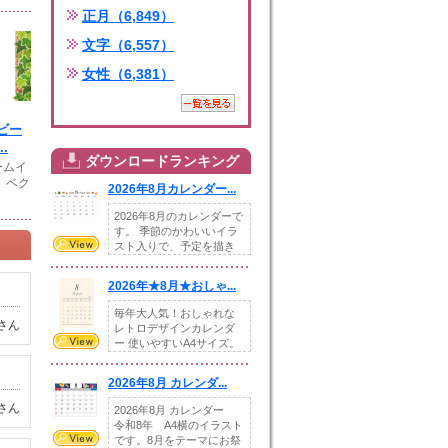
正月（6,849）
文字（6,557）
女性（6,381）
ビー
.
ダウンロードランキング
ームイ
 ベク
2026年8月カレンダー...
2026年8月のカレンダーで
す。 季節のかわいいイラ
スト入りで、予定を描き
込めるスペ...
2026年★8月★おしゃ...
毎年大人気！おしゃれな
さん
レトロデザインカレンダ
ー 使いやすいA4サイズ。
illust...
2026年8月 カレンダ...
さん
2026年8月 カレンダー
令和8年 A4横のイラスト
です。8月をテーマにお祭