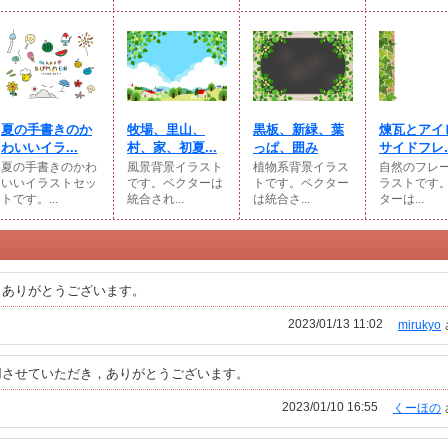
夏の手書きのか
牧場、里山、
黒板、新緑、葉
煉瓦とアイ
わいいイラ...
村、家、初夏...
っぱ、囲み
サイドフレ..
夏の手書きのかわ
風景背景イラスト
植物系背景イラス
自然のフレ
いいイラストセッ
です。ベクターは
トです。ベクター
ラストです。
トです。...
統合され...
は統合さ...
ターは...
。ありがとうございます。
2023/01/13 11:02
mirukyo
用させていただき，ありがとうございます。
2023/01/10 16:55
くーほの