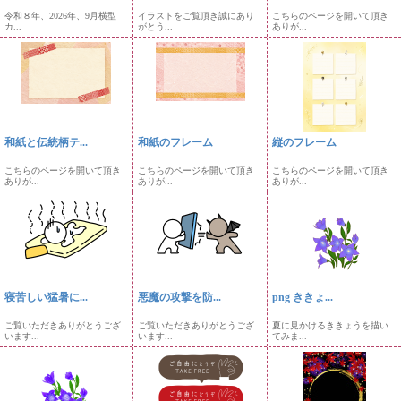
令和８年、2026年、9月横型
イラストをご覧頂き誠にあり
こちらのページを開いて頂き
カ...
がとう...
ありが...
和紙と伝統柄テ...
和紙のフレーム
縦のフレーム
こちらのページを開いて頂き
こちらのページを開いて頂き
こちらのページを開いて頂き
ありが...
ありが...
ありが...
寝苦しい猛暑に...
悪魔の攻撃を防...
png ききょ...
ご覧いただきありがとうござ
ご覧いただきありがとうござ
夏に見かけるききょうを描い
います...
います...
てみま...