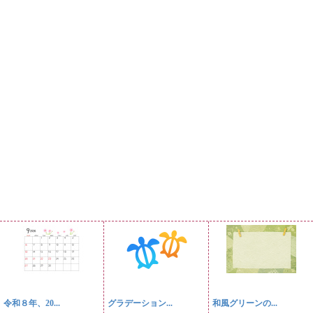
令和８年、20...
グラデーション...
和風グリーンの...