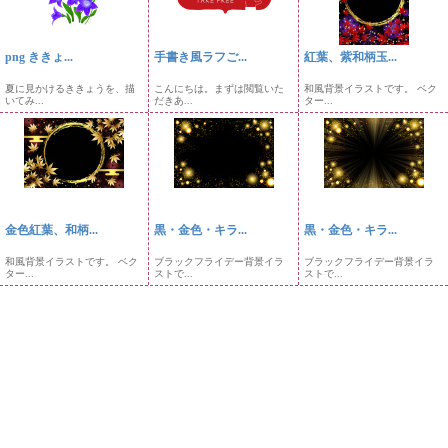
png ききょ...
手書き風ラフご...
紅葉、紫和柄玉...
夏に見かけるききょうを、描
こんにちは。まずは閲覧いた
和風背景イラストです。 ベク
いてみ...
だきあ...
ター...
金色紅葉、和柄...
黒・金色・キラ...
黒・金色・キラ...
和風背景イラストです。 ベク
ブラックフライデー背景イラ
ブラックフライデー背景イラ
ター...
ストで...
ストで...