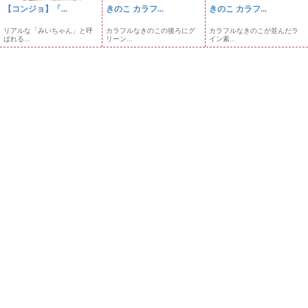
【コンジョ】「...
きのこ カラフ...
きのこ カラフ...
リアルな「みいちゃん」と呼
カラフルなきのこの後ろにグ
カラフルなきのこが並んだラ
ばれる...
リーン...
イン素...