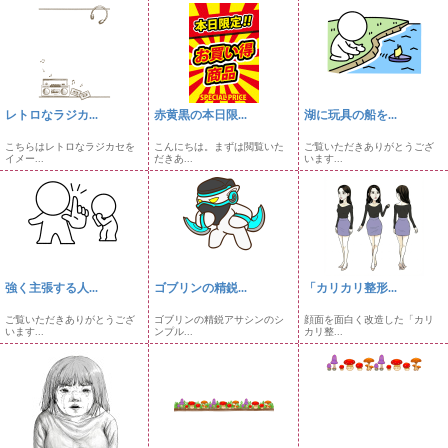
レトロなラジカ...
赤黄黒の本日限...
湖に玩具の船を...
こちらはレトロなラジカセを
こんにちは。まずは閲覧いた
ご覧いただきありがとうござ
イメー...
だきあ...
います...
強く主張する人...
ゴブリンの精鋭...
「カリカリ整形...
ご覧いただきありがとうござ
ゴブリンの精鋭アサシンのシ
顔面を面白く改造した「カリ
います...
ンプル...
カリ整...