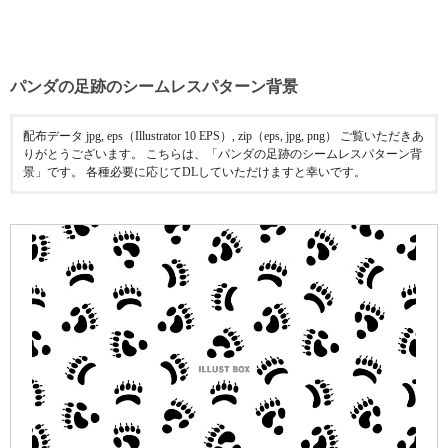
パンダの足跡のシームレスパターン背景
配布データ jpg, eps（Illustrator 10 EPS）, zip（eps, jpg, png） ご覧いただきあ
りがとうございます。 こちらは、「パンダの足跡のシームレスパターン背
景」です。 各種必要に応じてDLしていただけますと幸いです。