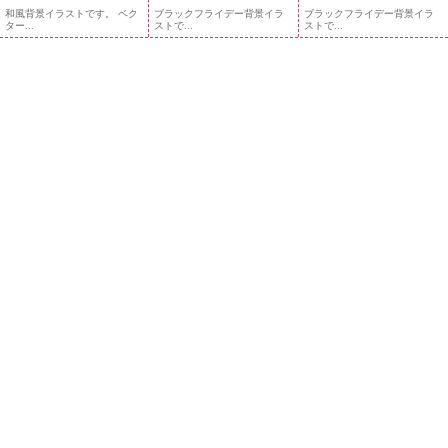
和風背景イラストです。 ベク
ブラックフライデー背景イラ
ブラックフライデー背景イラ
ター...
ストで...
ストで...