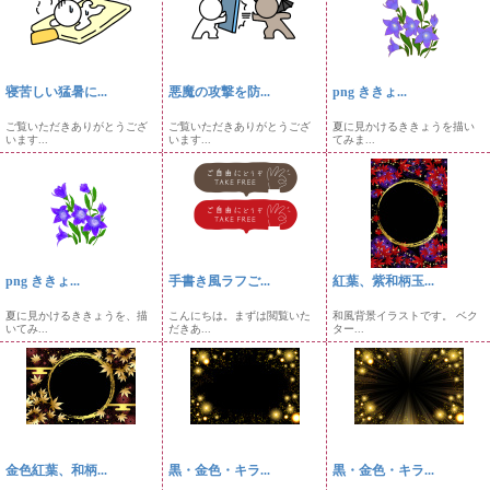
寝苦しい猛暑に...
悪魔の攻撃を防...
png ききょ...
ご覧いただきありがとうござ
ご覧いただきありがとうござ
夏に見かけるききょうを描い
います...
います...
てみま...
png ききょ...
手書き風ラフご...
紅葉、紫和柄玉...
夏に見かけるききょうを、描
こんにちは。まずは閲覧いた
和風背景イラストです。 ベク
いてみ...
だきあ...
ター...
金色紅葉、和柄...
黒・金色・キラ...
黒・金色・キラ...