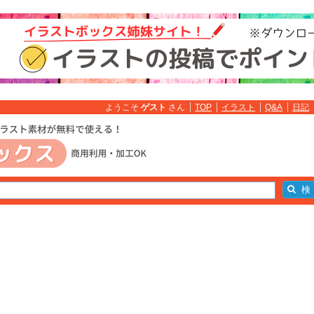
ようこそ
ゲスト
さん
TOP
イラスト
Q&A
日記