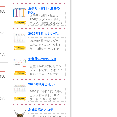
りの提...
お祭り・縁日・屋台の
さん
PO...
お祭り・縁日・屋台の
POPテンプレートです。
ファイル形式は透過PNG
です。---太め...
さん
2026年8月 カレンダ...
2026年8月 カレンダー
二色のアイコン 令和8
年 A4横のイラストで
す。8月をテ...
さん
お盆休みのお知らせ
お盆休みのお知らせテン
プレートです。 かわいい
夏のイラスト入りです。
さん
休業日の日付けを...
2026年 8月 かわい...
2026年（令和8年）8月の
カレンダーです。 サイ
さん
ズ：横1480px 縦1047px...
お好み焼きとコテ
ご覧いただきありがとう