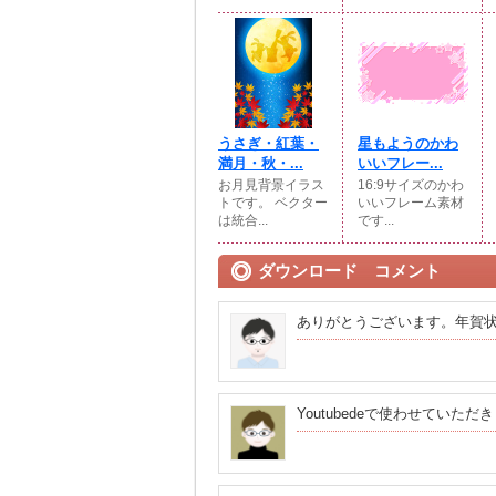
うさぎ・紅葉・
星もようのかわ
満月・秋・...
いいフレー...
お月見背景イラス
16:9サイズのかわ
トです。 ベクター
いいフレーム素材
は統合...
です...
ダウンロード コメント
ありがとうございます。年賀
Youtubedeで使わせていただ