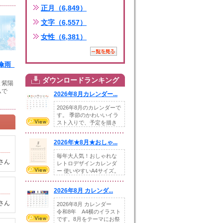
正月（6,849）
文字（6,557）
女性（6,381）
傘雨_
ダウンロードランキング
と紫陽
ムで
2026年8月カレンダー...
2026年8月のカレンダーで
す。 季節のかわいいイラ
スト入りで、予定を描き
込めるスペ...
2026年★8月★おしゃ...
毎年大人気！おしゃれな
さん
レトロデザインカレンダ
ー 使いやすいA4サイズ。
illust...
2026年8月 カレンダ...
さん
2026年8月 カレンダー
令和8年 A4横のイラスト
です。8月をテーマにお祭