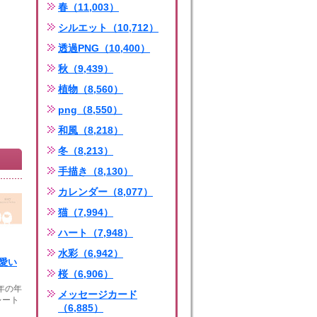
春（11,003）
シルエット（10,712）
透過PNG（10,400）
秋（9,439）
植物（8,560）
png（8,550）
和風（8,218）
冬（8,213）
手描き（8,130）
カレンダー（8,077）
猫（7,994）
ハート（7,948）
水彩（6,942）
可愛い
桜（6,906）
未年の年
メッセージカード
レート
（6,885）