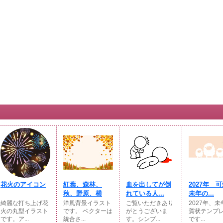
花火のアイコン
紅葉、森林、
血を出してが倒
2027年 
秋、野原、横
れている人...
未年の...
綺麗な打ち上げ花
洋風背景イラスト
ご覧いただきあり
2027年、
火の丸型イラスト
です。 ベクターは
がとうございま
賀状テンプ
です。ア...
統合さ...
す。シンプ...
です...