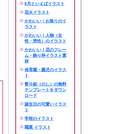
6月といえばイラスト
花火イラスト
かわいい！お祭りのイ
ラスト
かわいい！人物（女
性・男性）のイラスト
かわいい！花のフレー
ム・飾り枠イラスト素
材
保育園・園児のイラス
ト
熨斗紙（のし）の無料
テンプレートをダウン
ロード
誕生日の可愛いイラス
ト
学校のイラスト
職業 イラスト