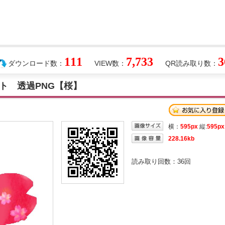
111
7,733
3
ダウンロード数：
VIEW数：
QR読み取り数：
ト 透過PNG【桜】
横：
595px
縦:
595px
228.16kb
読み取り回数：
36
回