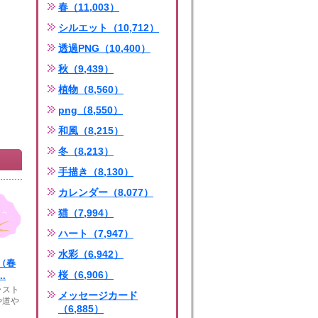
春（11,003）
シルエット（10,712）
透過PNG（10,400）
秋（9,439）
植物（8,560）
png（8,550）
和風（8,215）
冬（8,213）
手描き（8,130）
カレンダー（8,077）
猫（7,994）
ハート（7,947）
水彩（6,942）
（春
桜（6,906）
.
ラスト
メッセージカード
や道や
（6,885）