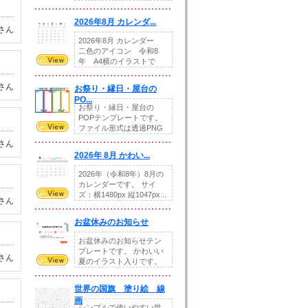
りの提...
2026年8月 カレンダ...
さん
2026年8月 カレンダー
二色のアイコン 令和8
年 A4横のイラストで
す。8月をテ...
さん
お祭り・縁日・屋台の
PO...
お祭り・縁日・屋台の
POPテンプレートです。
ファイル形式は透過PNG
です。---太め...
さん
2026年 8月 かわい...
2026年（令和8年）8月の
カレンダーです。 サイ
ズ：横1480px 縦1047px...
さん
お盆休みのお知らせ
お盆休みのお知らせテン
プレートです。 かわいい
さん
夏のイラスト入りです。
休業日の日付けを...
世界の国旗 塗り絵 線
画
シンプルで使いやすい世