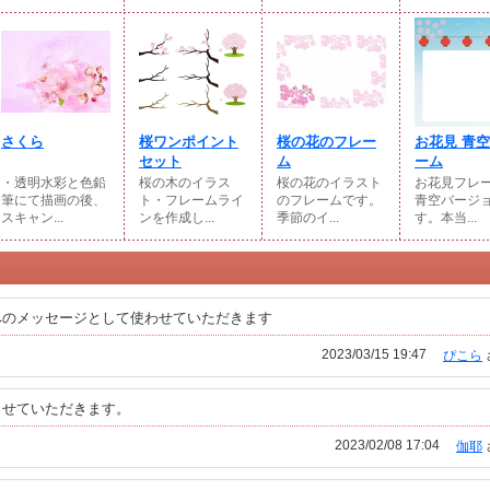
さくら
桜ワンポイント
桜の花のフレー
お花見 青空
セット
ム
ーム
・透明水彩と色鉛
桜の木のイラス
桜の花のイラスト
お花見フレ
筆にて描画の後、
ト・フレームライ
のフレームです。
青空バージ
スキャン...
ンを作成し...
季節のイ...
す。本当...
へのメッセージとして使わせていただきます
2023/03/15 19:47
ぴこら
させていただきます。
2023/02/08 17:04
伽耶