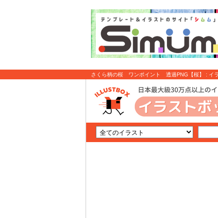
さくら柄の桜 ワンポイント 透過PNG【桜】 : イ