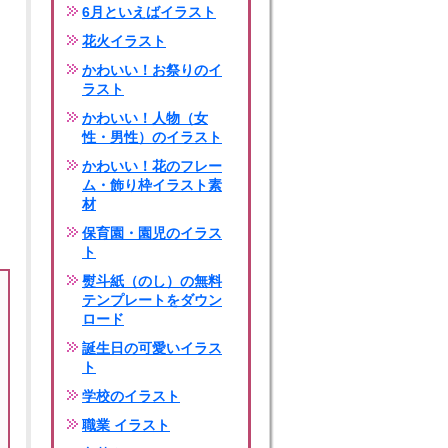
6月といえばイラスト
花火イラスト
かわいい！お祭りのイ
ラスト
かわいい！人物（女
性・男性）のイラスト
かわいい！花のフレー
ム・飾り枠イラスト素
材
保育園・園児のイラス
ト
熨斗紙（のし）の無料
テンプレートをダウン
ロード
誕生日の可愛いイラス
ト
学校のイラスト
職業 イラスト