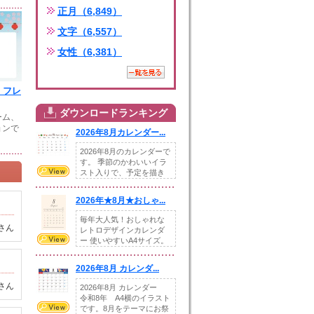
正月（6,849）
文字（6,557）
女性（6,381）
 フレ
ダウンロードランキング
ーム、
ョンで
2026年8月カレンダー...
2026年8月のカレンダーで
す。 季節のかわいいイラ
スト入りで、予定を描き
込めるスペ...
2026年★8月★おしゃ...
毎年大人気！おしゃれな
さん
レトロデザインカレンダ
ー 使いやすいA4サイズ。
illust...
2026年8月 カレンダ...
さん
2026年8月 カレンダー
令和8年 A4横のイラスト
です。8月をテーマにお祭