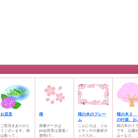
お花見
桜
桜の木のフレー
桜の木２ 
ム
の行楽、お..
ご覧頂きありがと
画像データは
こんにちは、ジル
桜の木のイ
うございます。桜
png(背景は透過／
とチッチの素材ボ
です。公園
は散って...
透明)で...
ックスの...
山々など...