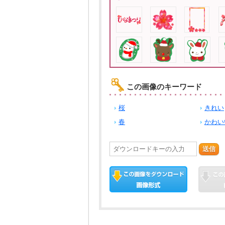
この画像のキーワード
桜
きれい
春
かわい
送信