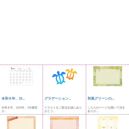
令和８年、20...
グラデーション...
和風グリーンの...
令和８年、2026年、9月横型
イラストをご覧頂き誠にあり
こちらのページを開いて頂き
カ...
がとう...
ありが...