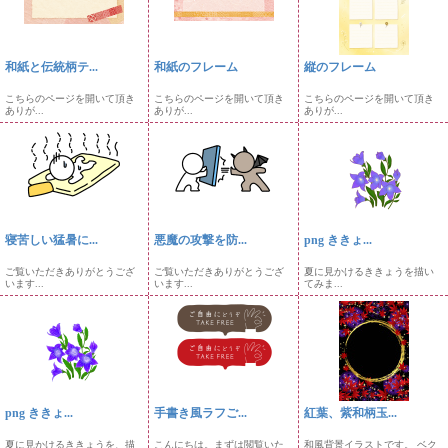
和紙と伝統柄テ...
和紙のフレーム
縦のフレーム
こちらのページを開いて頂き
こちらのページを開いて頂き
こちらのページを開いて頂き
ありが...
ありが...
ありが...
寝苦しい猛暑に...
悪魔の攻撃を防...
png ききょ...
ご覧いただきありがとうござ
ご覧いただきありがとうござ
夏に見かけるききょうを描い
います...
います...
てみま...
png ききょ...
手書き風ラフご...
紅葉、紫和柄玉...
夏に見かけるききょうを、描
こんにちは。まずは閲覧いた
和風背景イラストです。 ベク