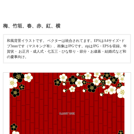
梅、竹垣、春、赤、紅、横
和風背景イラストです。 ベクターは統合されてます。EPSはA4サイズ+ド
ブ3mmです（マスキング有）、画像はJPGです。zipはJPG・EPSを収録。年
賀状・ お正月・成人式・七五三・ひな祭り・節分・お歳暮・結婚式など和
の慶事向け。