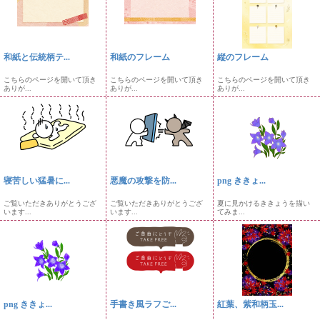
和紙と伝統柄テ...
和紙のフレーム
縦のフレーム
こちらのページを開いて頂き
こちらのページを開いて頂き
こちらのページを開いて頂き
ありが...
ありが...
ありが...
寝苦しい猛暑に...
悪魔の攻撃を防...
png ききょ...
ご覧いただきありがとうござ
ご覧いただきありがとうござ
夏に見かけるききょうを描い
います...
います...
てみま...
png ききょ...
手書き風ラフご...
紅葉、紫和柄玉...