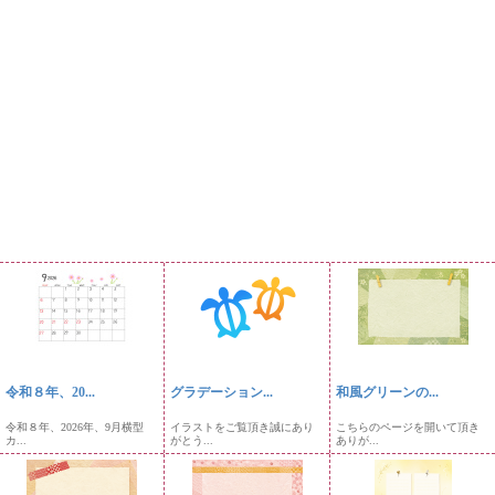
令和８年、20...
グラデーション...
和風グリーンの...
令和８年、2026年、9月横型
イラストをご覧頂き誠にあり
こちらのページを開いて頂き
カ...
がとう...
ありが...