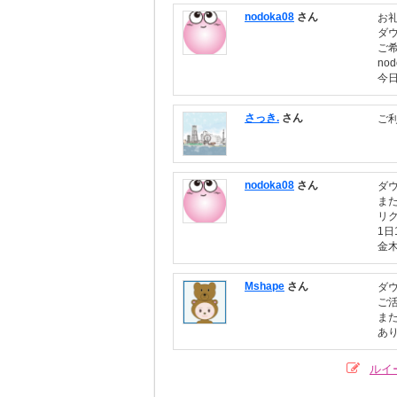
nodoka08
さん
お
ダ
ご
no
今
さっき.
さん
ご
nodoka08
さん
ダ
ま
リ
1
金
Mshape
さん
ダ
ご
ま
あ
ルイ