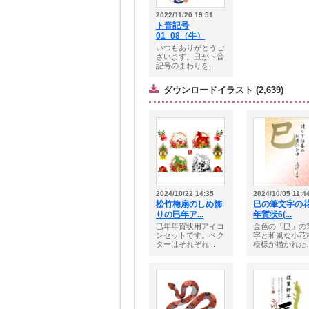
2022/11/20 19:51
ト音記号
01_08（牛）
いつもありがとうご
ざいます。丑がト音
記号のまわりを...
ダウンロードイラスト (2,639)
2024/10/22 14:35
2024/10/05 11:4
松竹梅扇のしめ飾
巳の筆文字の
りの巳年ア...
年賀状6(...
巳年年賀状用アイコ
金色の「巳」の
ンセットです。ベク
字と和風な小花
ターはそれぞれ...
模様が描かれた..