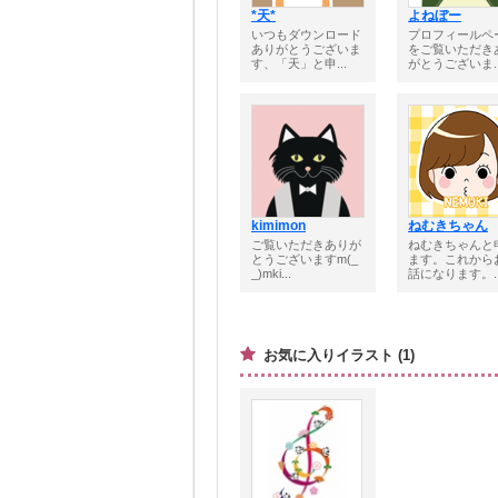
*天*
よねぼー
いつもダウンロード
プロフィールペ
ありがとうございま
をご覧いただき
す、「天」と申...
がとうございま..
kimimon
ねむきちゃん
ご覧いただきありが
ねむきちゃんと
とうございますm(_
ます。これから
_)mki...
話になります。..
お気に入りイラスト (1)