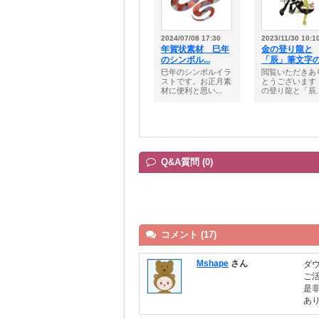
2024/07/08 17:30
2023/11/30 10:1
年賀状素材 巳年
金の登り龍と
のシンボル...
「辰」筆文字の.
巳年のシンボルイラ
閲覧いただきあ
ストです。お正月素
とうございます
材に便利と思い...
の登り龍と「辰..
Q&A質問 (0)
コメント (17)
Mshape
さん
ダ
ご
是
あ