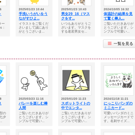
6
2025/01/23 10:44
2025/01/23 10:43
2024/10/05 16:32
ト
手洗いうがいをう
男女29_16（マス
体温計の結果を見
ながすひよ...
クをす...
て驚く棒人...
カラー
イラストをご覧くだ
いつもありがとうご
ご覧いただきありが
ps：
さいまして誠にあり
ざいます。マスクを
とうございます。シ
がとうございま...
する老若男女セ...
ンプルで可愛い...
一覧を見る
8
2025/03/23 11:16
2025/01/20 11:23
2024/11/18 11:21
ス
バレーを楽しむ棒
スポットライトの
にっこりパンダの
人間
中でエンタ...
ミニカード...
型の
ご覧いただきありが
ご覧いただきありが
可愛いパンダのミニ
七夕
とうございます。シ
とうございます。シ
メッセージカードで
.
ンプルで可愛い...
ンプルで可愛い...
す。名刺サイズ...