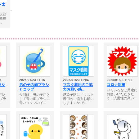
ン太
☆★...
太郎
西在
.
5
2025/01/23 11:15
2025/01/23 11:04
2025/01/23 11:03
ラシ
男の子の歯ブラシ
マスク着用のご協
コロナ対策
とコップ
力お願い感...
いろいろなご用途に
お使いいただきた
用と
今回は、男の子用と
感染予防に「マスク
く、汎用性の高い...
ブラ
して青い歯ブラシに
着用のご協力お願い
.
青いコップのイ...
します」A4で...