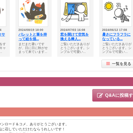
4
2024/08/19 18:00
2024/07/03 16:08
2024/06/12 17:08
ウサ
パレットと筆を持
窓を開けて空気を
暑さにフラフラに
って絵を描...
換える棒人...
なっている...
をす
まだまだ暑いです
ご覧いただきありが
ご覧いただきありが
キャ
が、日に日に秋がせ
とうございます。シ
とうございます。シ
.
まって来ています...
ンプルで可愛い...
ンプルで可愛い...
一覧を見る
Q&Aに投稿
ウンロード＆コメ、ありがとうございます。
気に召していただけたならうれしいです！