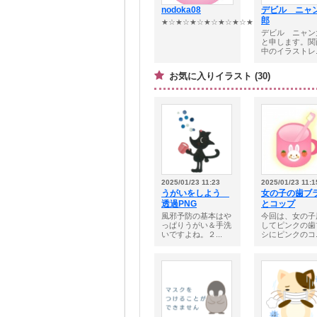
nodoka08
デビル ニャ
郎
★☆★☆★☆★☆★☆★☆★☆★☆★☆★☆★☆★
デビル ニャン
と申します。関
中のイラストレ..
お気に入りイラスト (30)
2025/01/23 11:23
2025/01/23 11:1
うがいをしよう
女の子の歯ブ
透過PNG
とコップ
風邪予防の基本はや
今回は、女の子
っぱりうがい＆手洗
してピンクの歯
いですよね。２...
シにピンクのコ..