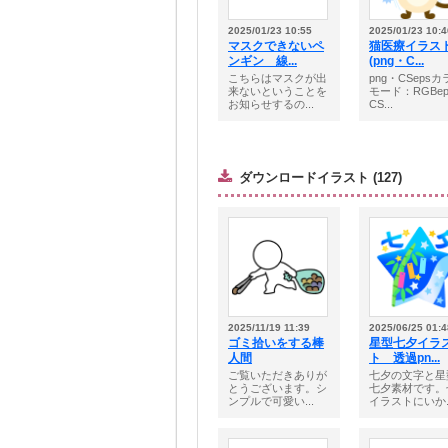
2025/01/23 10:55
2025/01/23 10:4
マスクできないペ
猫医療イラス
ンギン 線...
(png・C...
こちらはマスクが出
png・CSeps
来ないということを
モード：RGBe
お知らせするの...
CS...
ダウンロードイラスト (127)
2025/11/19 11:39
2025/06/25 01:4
ゴミ拾いをする棒
星型七夕イラ
人間
ト 透過pn...
ご覧いただきありが
七夕の文字と星
とうございます。シ
七夕素材です。
ンプルで可愛い...
イラストにいか..