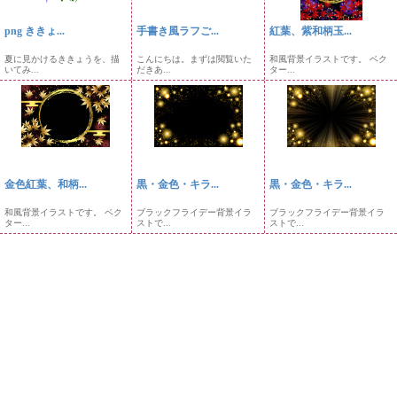
png ききょ...
手書き風ラフご...
紅葉、紫和柄玉...
夏に見かけるききょうを、描
こんにちは。まずは閲覧いた
和風背景イラストです。 ベク
いてみ...
だきあ...
ター...
金色紅葉、和柄...
黒・金色・キラ...
黒・金色・キラ...
和風背景イラストです。 ベク
ブラックフライデー背景イラ
ブラックフライデー背景イラ
ター...
ストで...
ストで...