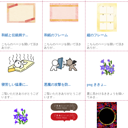
和紙と伝統柄テ...
和紙のフレーム
縦のフレーム
こちらのページを開いて頂き
こちらのページを開いて頂き
こちらのページを開いて頂き
ありが...
ありが...
ありが...
寝苦しい猛暑に...
悪魔の攻撃を防...
png ききょ...
ご覧いただきありがとうござ
ご覧いただきありがとうござ
夏に見かけるききょうを描い
います...
います...
てみま...