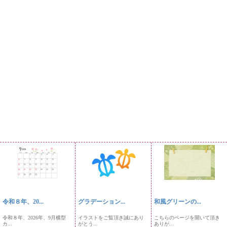
令和８年、20...
グラデーション...
和風グリーンの...
令和８年、2026年、9月横型
イラストをご覧頂き誠にあり
こちらのページを開いて頂き
カ...
がとう...
ありが...