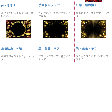
png ききょ...
手書き風ラフご...
紅葉、紫和柄玉...
夏に見かけるききょうを、描
こんにちは。まずは閲覧いた
和風背景イラストです。 ベク
いてみ...
だきあ...
ター...
金色紅葉、和柄...
黒・金色・キラ...
黒・金色・キラ...
和風背景イラストです。 ベク
ブラックフライデー背景イラ
ブラックフライデー背景イラ
ター...
ストで...
ストで...