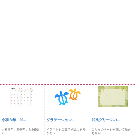
令和８年、20...
グラデーション...
和風グリーンの...
令和８年、2026年、9月横型
イラストをご覧頂き誠にあり
こちらのページを開いて頂き
カ...
がとう...
ありが...