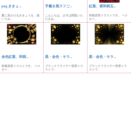
png ききょ...
手書き風ラフご...
紅葉、紫和柄玉...
夏に見かけるききょうを、描
こんにちは。まずは閲覧いた
和風背景イラストです。 ベク
いてみ...
だきあ...
ター...
金色紅葉、和柄...
黒・金色・キラ...
黒・金色・キラ...
和風背景イラストです。 ベク
ブラックフライデー背景イラ
ブラックフライデー背景イラ
ター...
ストで...
ストで...