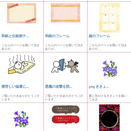
和紙と伝統柄テ...
和紙のフレーム
縦のフレーム
こちらのページを開いて頂き
こちらのページを開いて頂き
こちらのページを開いて頂き
ありが...
ありが...
ありが...
寝苦しい猛暑に...
悪魔の攻撃を防...
png ききょ...
ご覧いただきありがとうござ
ご覧いただきありがとうござ
夏に見かけるききょうを描い
います...
います...
てみま...