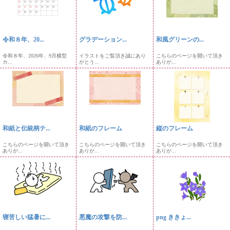
令和８年、20...
グラデーション...
和風グリーンの...
令和８年、2026年、9月横型
イラストをご覧頂き誠にあり
こちらのページを開いて頂き
カ...
がとう...
ありが...
和紙と伝統柄テ...
和紙のフレーム
縦のフレーム
こちらのページを開いて頂き
こちらのページを開いて頂き
こちらのページを開いて頂き
ありが...
ありが...
ありが...
寝苦しい猛暑に...
悪魔の攻撃を防...
png ききょ...