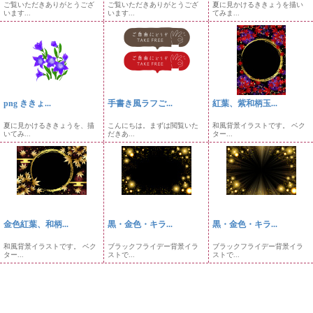
ご覧いただきありがとうござ
ご覧いただきありがとうござ
夏に見かけるききょうを描い
います...
います...
てみま...
png ききょ...
手書き風ラフご...
紅葉、紫和柄玉...
夏に見かけるききょうを、描
こんにちは。まずは閲覧いた
和風背景イラストです。 ベク
いてみ...
だきあ...
ター...
金色紅葉、和柄...
黒・金色・キラ...
黒・金色・キラ...
和風背景イラストです。 ベク
ブラックフライデー背景イラ
ブラックフライデー背景イラ
ター...
ストで...
ストで...