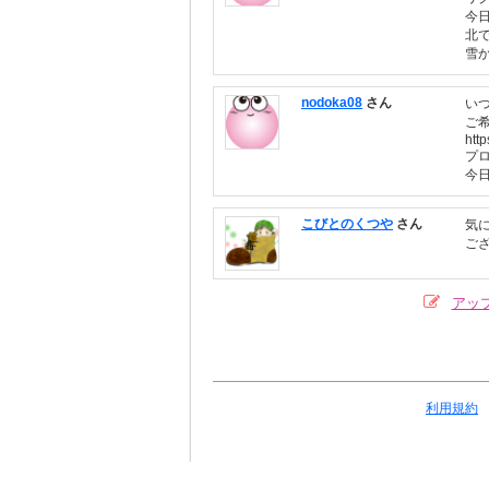
今
北
雪
nodoka08
さん
い
ご
htt
プ
今
こびとのくつや
さん
気
ご
アッ
利用規約