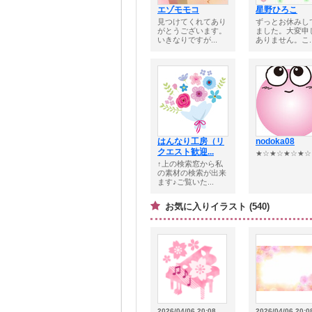
エゾモモコ
星野ひろこ
見つけてくれてあり
ずっとお休みし
がとうございます。
ました。大変申
いきなりですが...
ありません。こ..
はんなり工房（リ
nodoka08
クエスト歓迎...
★☆★☆★☆★☆
↑上の検索窓から私
の素材の検索が出来
ます♪ご覧いた...
お気に入りイラスト (540)
2026/04/06 20:08
2026/04/06 20:0