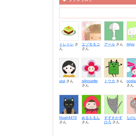
トレトレ
さ
エゾモモコ
アール
さん
miyu
ん
さん
uiui
さん
silhouette
トウカ
さん
ocpla
さん
さん
Noah4470
めるもるん
すずきかず
なの
さん
さん
ひろ
さん