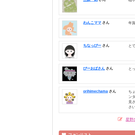
穏
わんこママ
さん
年
ちなっぴー
さん
と
ぴーおばさん
さん
と
orihimechama
さん
ち
ン
見
さ
星野
ファンリスト