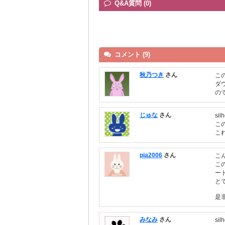
Q&A質問 (0)
コメント (9)
秋乃つき
さん
こ
ダ
の
じゅな
さん
si
こ
こ
pia2006
さん
こ
こ
ー
と
是
みなみ
さん
si