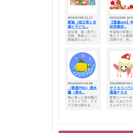
2015/07/09 21:17
2014/12/09 16:4
家族（祖父母と夫
【透過png】
婦と子ども...
状用素材...
祖父母、娘（息子）
年賀状の背景と
夫婦、孫達といった
使えそうな素材
家族団らんのイ...
20弾です。松...
2014/10/13 04:58
2014/08/18 08:1
（透過PNG）潜水
ヤドカリハ
艦（潜水...
透過ＰＮＧ
海に潜った潜水艦の
要望コーナーを
イラストです。クラ
描いてみたヤド
ゲと魚の群れを...
さんのイラスト..