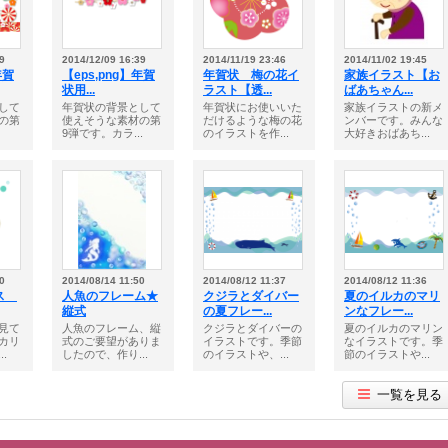
9
2014/12/09 16:39
2014/11/19 23:46
2014/11/02 19:45
年賀
【eps,png】年賀
年賀状 梅の花イ
家族イラスト【お
状用...
ラスト【透...
ばあちゃん...
して
年賀状の背景として
年賀状にお使いいた
家族イラストの新メ
の第
使えそうな素材の第
だけるような梅の花
ンバーです。みんな
9弾です。カラ...
のイラストを作...
大好きおばあち...
0
2014/08/14 11:50
2014/08/12 11:37
2014/08/12 11:36
ウス
人魚のフレーム★
クジラとダイバー
夏のイルカのマリ
縦式
の夏フレー...
ンなフレー...
見て
人魚のフレーム、縦
クジラとダイバーの
夏のイルカのマリン
カリ
式のご要望がありま
イラストです。季節
なイラストです。季
.
したので、作り...
のイラストや、...
節のイラストや...
一覧を見る