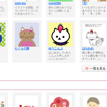
mint tea
yoshi386
*天*
つも
イラストを閲覧、ダ
持ちつ持たれつでよ
いつもダウンロード
って
ウンロードしていた
ろしくお願いしま
ありがとうございま
.
だきありがとう...
す。
す、「天」と申...
たくらだ猫
ゆうこんぶ
はちわれ
はじめまして♪ゆう
猫と暮らす酒飲み。
こんぶと申します
いつも麺を食べて生
♪♪♪こちらのペ...
きています。い...
一覧を見る