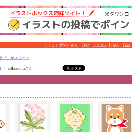
ようこそ
ゲスト
さん
TOP
イラスト
Q&A
日記
ラブ」がスタート
料
silhouetteさん