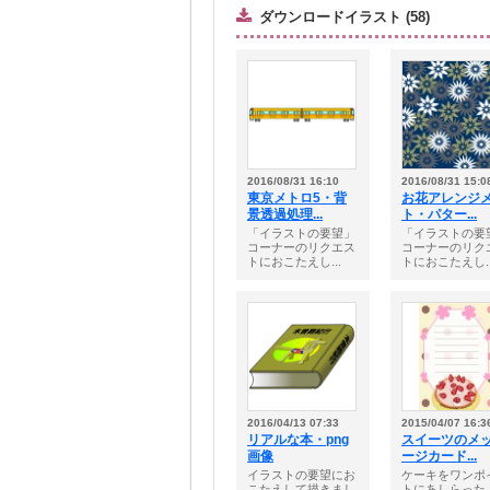
ダウンロードイラスト (58)
2016/08/31 16:10
2016/08/31 15:0
東京メトロ5・背
お花アレンジ
景透過処理...
ト・パター...
「イラストの要望」
「イラストの要
コーナーのリクエス
コーナーのリク
トにおこたえし...
トにおこたえし..
2016/04/13 07:33
2015/04/07 16:3
リアルな本・png
スイーツのメ
画像
ージカード...
イラストの要望にお
ケーキをワンポ
こたえして描きまし
トにあしらった