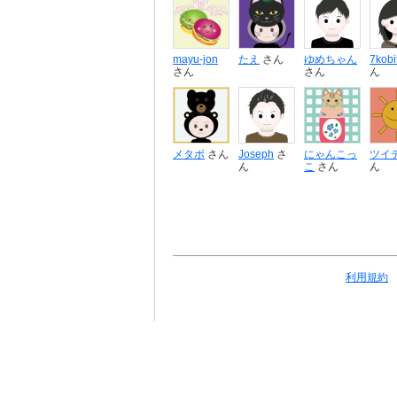
mayu-jon
たえ
さん
ゆめちゃん
7kobi
さん
さん
ん
メタボ
さん
Joseph
さ
にゃんこっ
ツイ
ん
こ
さん
ん
利用規約