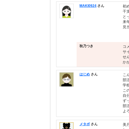
MAKI0924
さん
初
干
とっ
来
見
(
秋乃つき
コ
サ
せ
か
はじめ
さん
こ
部
学
こ
自
ず
部
よ
メタボ
さん
美