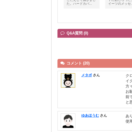
た。ハードカバ...
イーツのメッセ..
Q&A質問 (0)
コメント (20)
メタボ
さん
ク
イ
方
お
前
と
ゆあほうむ
さん
あ
使