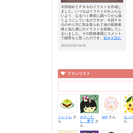
今回初めてＰＮＧのイラストを作成し
ました。いつもはイラストがかぶらな
いよう なるべく事前に調べてから描
くようにしているのですが、今回ＰＮ
Ｇのやり方に気を取られて他の投稿者
様と似た感じのイラストを投稿してし
まいました。その投稿者様にコメント
で謝罪をと思ったのです...
続きを読む
2013/12/12 16:01
ファンリスト
トレトレ
さ
きのこむ
seri
さん
なっ
ん
し 夢子
さ
ん
ん