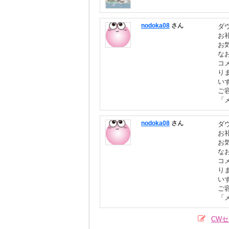
nodoka08
さん
ダ
お
お
な
コ
り
い
ご
「
nodoka08
さん
ダ
お
お
な
コ
り
い
ご
「
CW