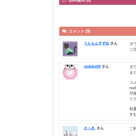
Q&A質問 (0)
コメント (9)
うんもんすずめ
さん
ダ
ご
nodoka08
さん
ダ
ま
コ
n
可
リ
初
す
さっき.
さん
ご