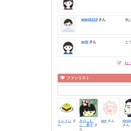
poko5210
さん
気
achi
さん
と
ね
ファンリスト
トレトレ
さ
きのこむ
seri
さん
desi
ん
し 夢子
さ
さん
ん