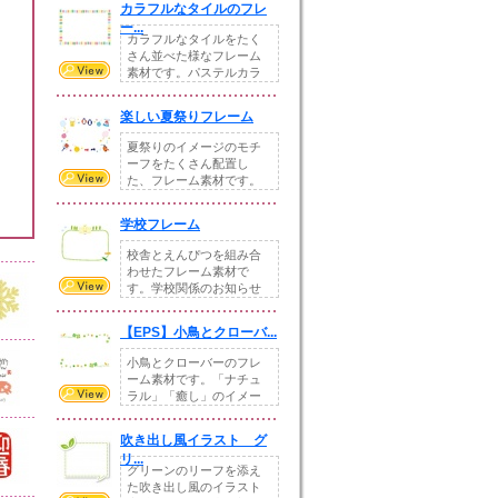
カラフルなタイルのフレ
ー...
カラフルなタイルをたく
さん並べた様なフレーム
素材です。パステルカラ
ーでやさしくナチュ...
楽しい夏祭りフレーム
夏祭りのイメージのモチ
ーフをたくさん配置し
た、フレーム素材です。
ポップでたのしい雰囲...
学校フレーム
校舎とえんぴつを組み合
わせたフレーム素材で
す。学校関係のお知らせ
などにご利用ください...
【EPS】小鳥とクローバ...
小鳥とクローバーのフレ
ーム素材です。「ナチュ
ラル」「癒し」のイメー
ジで、やさしく柔ら...
吹き出し風イラスト グ
リ...
グリーンのリーフを添え
た吹き出し風のイラスト