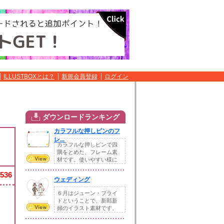
ILLUSTBOXとは？
新規会員登録
ログイン
ダウンロードランキング
カラフルな押しピンのフ
レ...
カラフルな押しピンで四
隅をとめた、フレーム素
材です。使いやすい様に
シンプルに仕上げま...
,536
ウェディング
６月はジューン・ブライ
ドということで、新郎新
婦のイラスト素材です。
手書きでかわいらし...