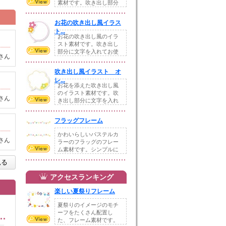
素材です。吹き出し部分
に文字を入れてお使...
お花の吹き出し風イラス
ト...
お花の吹き出し風のイラ
スト素材です。吹き出し
部分に文字を入れてお使
さん
いください。使いや...
吹き出し風イラスト オ
レ...
お花を添えた吹き出し風
のイラスト素材です。吹
さん
き出し部分に文字を入れ
てお使いください。...
フラッグフレーム
かわいらしいパステルカ
さん
ラーのフラッグのフレー
ム素材です。シンプルに
作ったので季節を問...
見る
アクセスランキング
楽しい夏祭りフレーム
夏祭りのイメージのモチ
ーフをたくさん配置し
た、フレーム素材です。