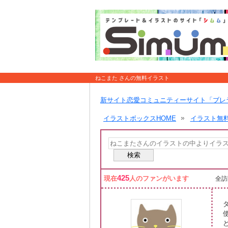
ねこまた さんの無料イラスト
新サイト恋愛コミュニティーサイト「ブレ
イラストボックスHOME
イラスト無
425
現在
人のファンがいます
全訪