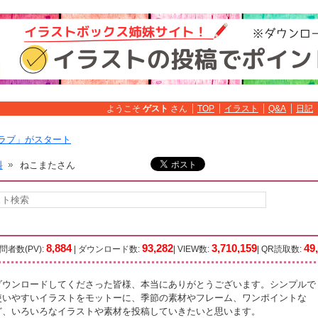
ようこそ
ゲスト
さん
TOP
イラスト
Q&A
日記
ラブ」がスタート
料
ねこまたさん
8,884
93,282
3,710,159
49
問者数(PV):
| ダウンロード数:
| VIEW数:
| QR読取数:
ダウンロードしてくださった皆様、本当にありがとうございます。シンプルで
使いやすいイラストをモットーに、季節の素材やフレーム、ワンポイントな
ど、いろいろなイラストや素材を投稿していきたいと思います。