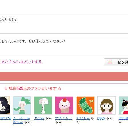
に入りました
てもかわいいです。ぜひ使わせてください！
こまたさんへコメントする
一覧を
425
☆ 現在
人のファンがいます ☆
gner758
ｅ－とこあ
アール
さん
ナチュリン
ちなもん
さ
appy
さん
nees
さりん
さん
さん
ん
ん