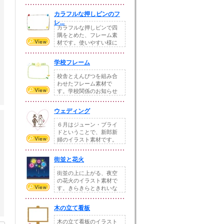
ポップでたのしい雰囲...
カラフルな押しピンのフ
レ...
カラフルな押しピンで四
隅をとめた、フレーム素
材です。使いやすい様に
シンプルに仕上げま...
学校フレーム
校舎とえんぴつを組み合
わせたフレーム素材で
す。学校関係のお知らせ
などにご利用ください...
ウェディング
６月はジューン・ブライ
ドということで、新郎新
婦のイラスト素材です。
手書きでかわいらし...
街並と花火
街並の上に上がる、夜空
の花火のイラスト素材で
す。きらきらときれいな
花火をイメージして...
木の立て看板
木の立て看板のイラスト