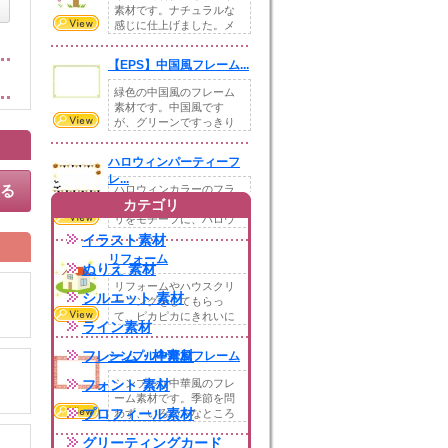
素材です。ナチュラルな
感じに仕上げました。メ
ッセージやお知らせ...
【EPS】中国風フレーム...
緑色の中国風のフレーム
素材です。中国風です
が、グリーンですっきり
シンプルに仕上げまし...
ハロウィンパーティーフ
レ...
する
ハロウィンカラーのフラ
カテゴリ
ッグとカボチャやコウモ
リをモチーフに、ハロウ
ィンパーティーをイ...
イラスト素材
リフォーム
ぬりえ 素材
リフォームやハウスクリ
シルエット 素材
ーニングをしてもらっ
て、ピカピカにきれいに
ライン素材
なった家をイメージし...
フレーム・枠素材
シンプル中華風フレーム
フォント 素材
シンプルな中華風のフレ
ーム素材です。季節を問
プロフィール素材
わず、いろいろなところ
で使いやすいかと思...
グリーティングカード