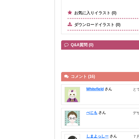
お気に入りイラスト (0)
ダウンロードイラスト (0)
Q&A質問 (0)
コメント (16)
Whitefield
さん
と
べじも
さん
デ
しまよっしー
さん
７