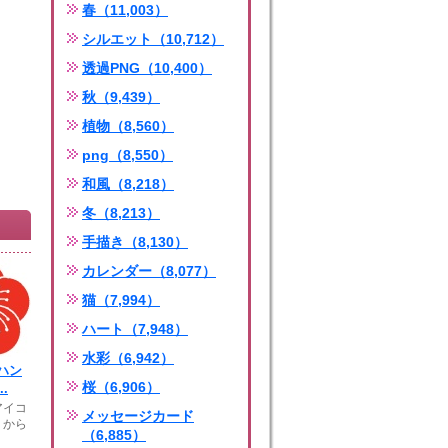
春（11,003）
シルエット（10,712）
透過PNG（10,400）
秋（9,439）
植物（8,560）
png（8,550）
和風（8,218）
冬（8,213）
手描き（8,130）
カレンダー（8,077）
猫（7,994）
ハート（7,948）
水彩（6,942）
ハン
桜（6,906）
.
アイコ
メッセージカード
くから
（6,885）