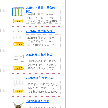
りの提...
お祭り・縁日・屋台の
さん
PO...
お祭り・縁日・屋台の
POPテンプレートです。
ファイル形式は透過PNG
です。---太め...
さん
2026年8月 カレンダ...
2026年8月 カレンダー
二色のアイコン 令和8
年 A4横のイラストで
す。8月をテ...
さん
お盆休みのお知らせ
お盆休みのお知らせテン
プレートです。 かわいい
夏のイラスト入りです。
さん
休業日の日付けを...
2026年 8月 かわい...
2026年（令和8年）8月の
カレンダーです。 サイ
さん
ズ：横1480px 縦1047px...
お好み焼きとコテ
ご覧いただきありがとう