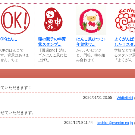
OKはんこ
猿の親子の年賀
はんこ風ひつじ♪
よくがんば
状スタンプ...
年賀状ワ...
した！スタ..
OKのはんこで
【透過png】消し
かわいいヒツジ
学校などで
す。背景はありま
ゴムはんこ風に仕
と、門松、梅を組
るスタンプ
せん。ちょ...
上げた...
み合わせて...
「よくがん...
せていただきます！
2026/01/01 23:55
Whitefield
させていただきます。
2025/12/19 11:44
tashiro@esenko.co.jp