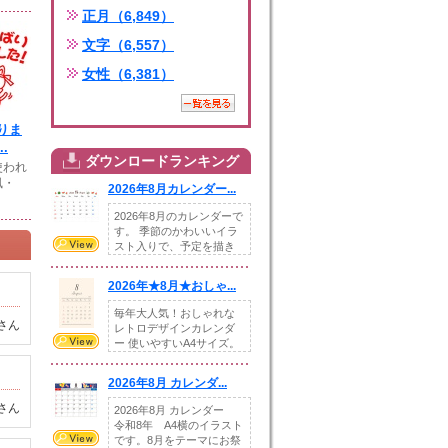
正月（6,849）
文字（6,557）
女性（6,381）
りま
.
ダウンロードランキング
使われ
風・
2026年8月カレンダー...
2026年8月のカレンダーで
す。 季節のかわいいイラ
スト入りで、予定を描き
込めるスペ...
2026年★8月★おしゃ...
毎年大人気！おしゃれな
さん
レトロデザインカレンダ
ー 使いやすいA4サイズ。
illust...
2026年8月 カレンダ...
さん
2026年8月 カレンダー
令和8年 A4横のイラスト
です。8月をテーマにお祭