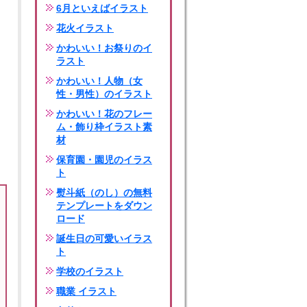
6月といえばイラスト
花火イラスト
かわいい！お祭りのイ
ラスト
かわいい！人物（女
性・男性）のイラスト
かわいい！花のフレー
ム・飾り枠イラスト素
材
保育園・園児のイラス
ト
熨斗紙（のし）の無料
テンプレートをダウン
ロード
誕生日の可愛いイラス
ト
学校のイラスト
職業 イラスト