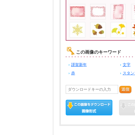
この画像のキーワード
謹賀新年
文字
赤
スタン
送信