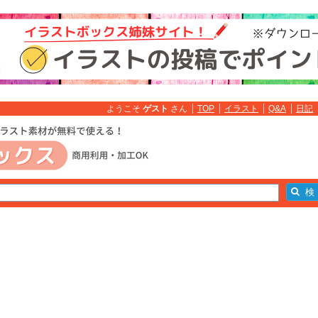
ようこそ
ゲスト
さん
TOP
イラスト
Q&A
日記