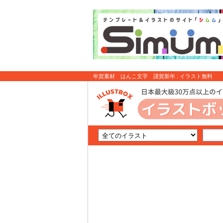
年賀素材 はんこ文字 謹賀新年 : イラスト無料