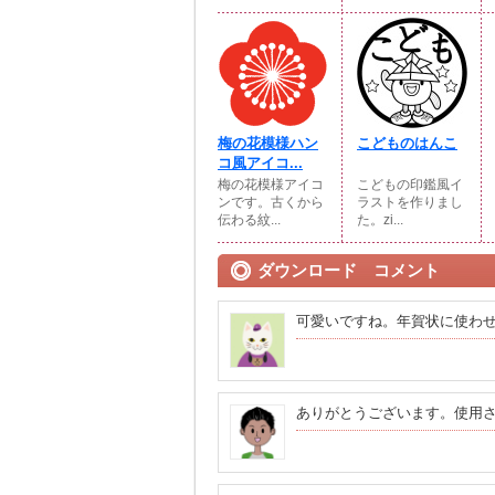
梅の花模様ハン
こどものはんこ
コ風アイコ...
梅の花模様アイコ
こどもの印鑑風イ
ンです。古くから
ラストを作りまし
伝わる紋...
た。zi...
ダウンロード コメント
可愛いですね。年賀状に使わ
ありがとうございます。使用