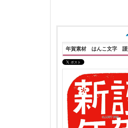
年賀素材 はんこ文字 謹