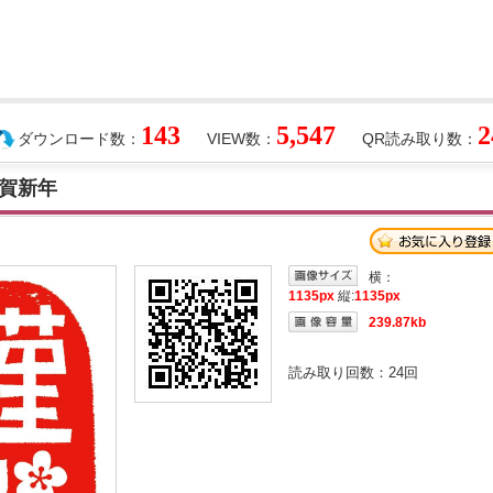
143
5,547
2
ダウンロード数：
VIEW数：
QR読み取り数：
賀新年
横：
1135px
縦:
1135px
239.87kb
読み取り回数：
24
回