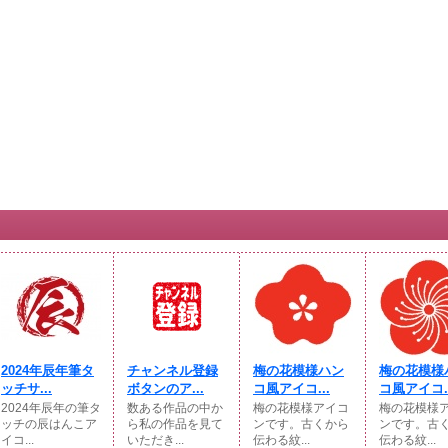
2024年辰年筆タ
チャンネル登録
梅の花模様ハン
梅の花模様
ッチサ...
ボタンのア...
コ風アイコ...
コ風アイコ..
2024年辰年の筆タ
数ある作品の中か
梅の花模様アイコ
梅の花模様
ッチの辰はんこア
ら私の作品を見て
ンです。古くから
ンです。古
イコ...
いただき...
伝わる紋...
伝わる紋...