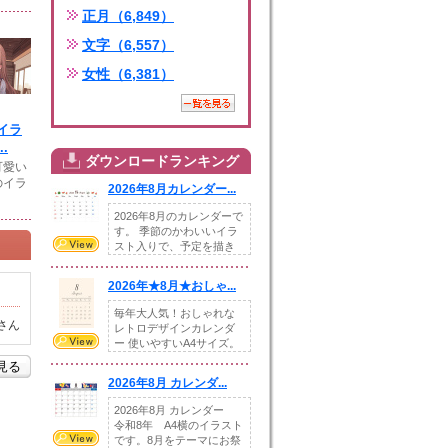
正月（6,849）
文字（6,557）
女性（6,381）
イラ
.
ダウンロードランキング
可愛い
のイラ
2026年8月カレンダー...
2026年8月のカレンダーで
す。 季節のかわいいイラ
スト入りで、予定を描き
込めるスペ...
2026年★8月★おしゃ...
毎年大人気！おしゃれな
さん
レトロデザインカレンダ
ー 使いやすいA4サイズ。
illust...
を見る
2026年8月 カレンダ...
2026年8月 カレンダー
令和8年 A4横のイラスト
です。8月をテーマにお祭