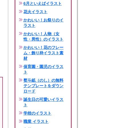
6月といえばイラスト
花火イラスト
かわいい！お祭りのイ
ラスト
かわいい！人物（女
性・男性）のイラスト
かわいい！花のフレー
ム・飾り枠イラスト素
材
保育園・園児のイラス
ト
熨斗紙（のし）の無料
テンプレートをダウン
ロード
誕生日の可愛いイラス
ト
学校のイラスト
職業 イラスト