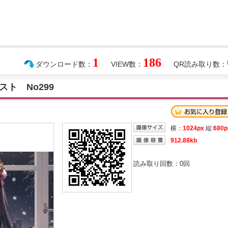
1
186
ダウンロード数：
VIEW数：
QR読み取り数：
ト No299
横：
1024px
縦:
680p
912.88kb
読み取り回数：
0
回