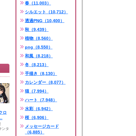
春（11,003）
シルエット（10,712）
透過PNG（10,400）
秋（9,439）
植物（8,560）
png（8,550）
和風（8,218）
冬（8,213）
手描き（8,130）
カレンダー（8,077）
猫（7,994）
ハート（7,948）
水彩（6,942）
クロ
桜（6,906）
.
限
メッセージカード
サンタ
（6,885）