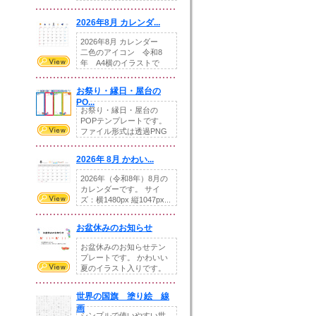
りの提...
2026年8月 カレンダ...
2026年8月 カレンダー
二色のアイコン 令和8
年 A4横のイラストで
す。8月をテ...
お祭り・縁日・屋台の
PO...
お祭り・縁日・屋台の
POPテンプレートです。
ファイル形式は透過PNG
です。---太め...
2026年 8月 かわい...
2026年（令和8年）8月の
カレンダーです。 サイ
ズ：横1480px 縦1047px...
お盆休みのお知らせ
お盆休みのお知らせテン
プレートです。 かわいい
夏のイラスト入りです。
休業日の日付けを...
世界の国旗 塗り絵 線
画
シンプルで使いやすい世