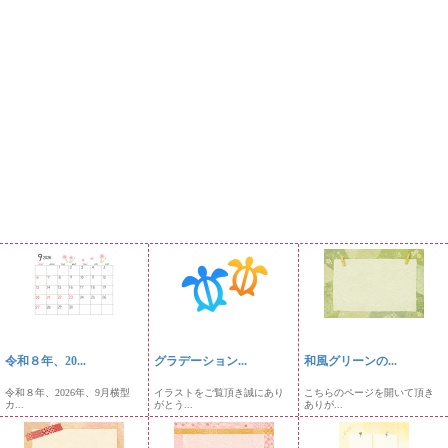
令和８年、20...
グラデーション...
和風グリーンの...
令和８年、2026年、9月横型
イラストをご覧頂き誠にあり
こちらのページを開いて頂き
カ...
がとう...
ありが...