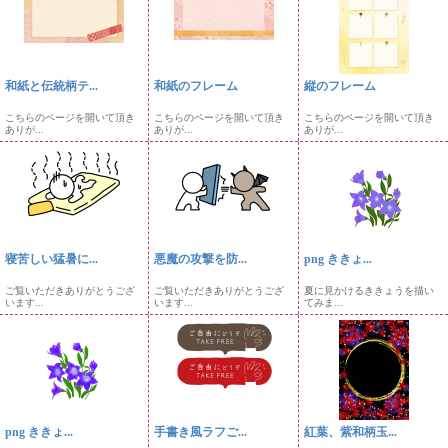
和紙と伝統柄テ...
和紙のフレーム
縦のフレーム
こちらのページを開いて頂き
こちらのページを開いて頂き
こちらのページを開いて頂き
ありが...
ありが...
ありが...
寝苦しい猛暑に...
悪魔の攻撃を防...
png ききょ...
ご覧いただきありがとうござ
ご覧いただきありがとうござ
夏に見かけるききょうを描い
います...
います...
てみま...
png ききょ...
手書き風ラフご...
紅葉、紫和柄玉...