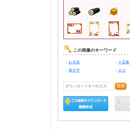
この画像のキーワード
お月見
十五夜
筆文字
ロゴ
送信