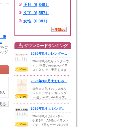
正月（6,849）
文字（6,557）
女性（6,381）
 筆
.
ダウンロードランキング
材をご
ありが
2026年8月カレンダー...
2026年8月のカレンダーで
す。 季節のかわいいイラ
スト入りで、予定を描き
込めるスペ...
2026年★8月★おしゃ...
毎年大人気！おしゃれな
さん
レトロデザインカレンダ
ー 使いやすいA4サイズ。
illust...
を見る
2026年8月 カレンダ...
2026年8月 カレンダー
令和8年 A4横のイラスト
です。8月をテーマにお祭