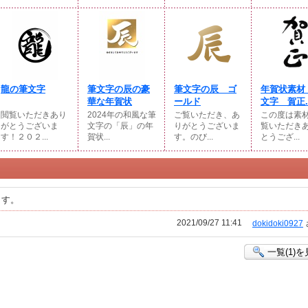
龍の筆文字
筆文字の辰の豪
筆文字の辰 ゴ
年賀状素材
華な年賀状
ールド
文字 賀正..
閲覧いただきあり
2024年の和風な筆
ご覧いただき、あ
この度は素
がとうございま
文字の「辰」の年
りがとうございま
覧いただき
す！２０２...
賀状...
す。のび...
とうござ...
ます。
2021/09/27 11:41
dokidoki0927
一覧(1)