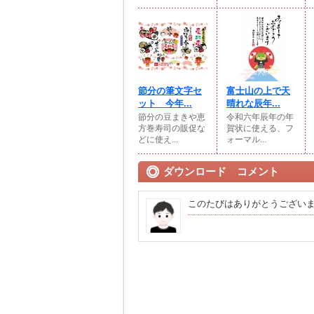
節分の筆文字セ
富士山の上で天
ット 今年...
晴れな辰年...
節分の豆まきや恵
令和六年辰年の年
方巻寿司の販促な
賀状に使える、フ
どに使え...
ォーマル...
ダウンロード コメント
このたびはありがとうござい