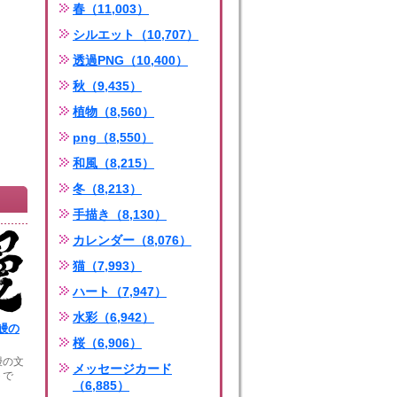
春（11,003）
シルエット（10,707）
透過PNG（10,400）
秋（9,435）
植物（8,560）
png（8,550）
和風（8,215）
冬（8,213）
手描き（8,130）
カレンダー（8,076）
猫（7,993）
ハート（7,947）
水彩（6,942）
鰻の
桜（6,906）
鰻の文
メッセージカード
トで
（6,885）