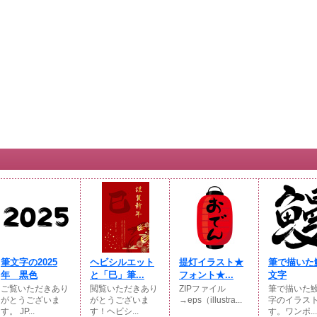
筆文字の2025
ヘビシルエット
提灯イラスト★
筆で描いた
年 黒色
と「巳」筆...
フォント★...
文字
ご覧いただきあり
閲覧いただきあり
ZIPファイル
筆で描いた
がとうございま
がとうございま
→eps（illustra...
字のイラス
す。 JP...
す！ヘビシ...
す。ワンポ...