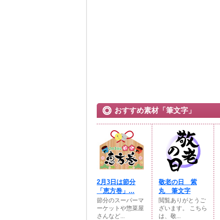
おすすめ素材「筆文字」
2月3日は節分
敬老の日 紫
「恵方巻」...
丸 筆文字
節分のスーパーマ
閲覧ありがとうご
ーケットや惣菜屋
ざいます。 こちら
さんなど...
は、敬...