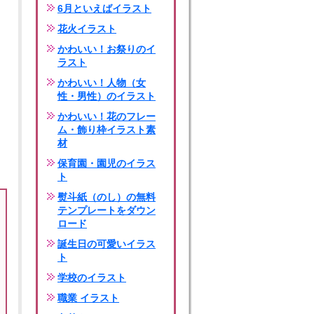
6月といえばイラスト
花火イラスト
かわいい！お祭りのイ
ラスト
かわいい！人物（女
性・男性）のイラスト
かわいい！花のフレー
ム・飾り枠イラスト素
材
保育園・園児のイラス
ト
熨斗紙（のし）の無料
テンプレートをダウン
ロード
誕生日の可愛いイラス
ト
学校のイラスト
職業 イラスト