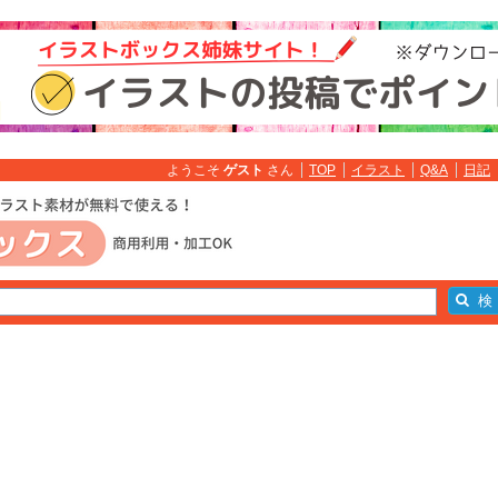
ようこそ
ゲスト
さん
TOP
イラスト
Q&A
日記