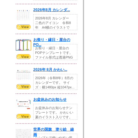
りの提...
2026年8月 カレンダ...
2026年8月 カレンダー
二色のアイコン 令和8
年 A4横のイラストで
す。8月をテ...
お祭り・縁日・屋台の
PO...
お祭り・縁日・屋台の
POPテンプレートです。
ファイル形式は透過PNG
です。---太め...
2026年 8月 かわい...
2026年（令和8年）8月の
カレンダーです。 サイ
ズ：横1480px 縦1047px...
お盆休みのお知らせ
お盆休みのお知らせテン
プレートです。 かわいい
夏のイラスト入りです。
休業日の日付けを...
世界の国旗 塗り絵 線
画
シンプルで使いやすい世