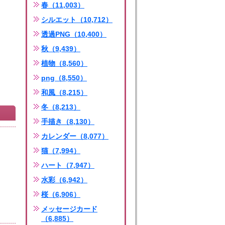
春（11,003）
シルエット（10,712）
透過PNG（10,400）
秋（9,439）
植物（8,560）
png（8,550）
和風（8,215）
冬（8,213）
手描き（8,130）
カレンダー（8,077）
猫（7,994）
ハート（7,947）
水彩（6,942）
桜（6,906）
メッセージカード
（6,885）