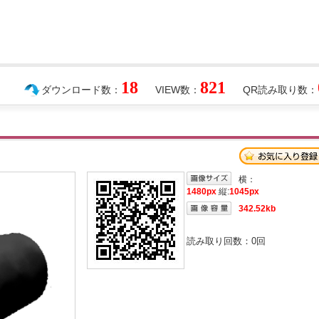
18
821
ダウンロード数：
VIEW数：
QR読み取り数：
横：
1480px
縦:
1045px
342.52kb
読み取り回数：
0
回