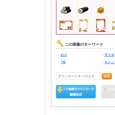
この画像のキーワード
節分
恵方巻
7種
丸かぶ
送信