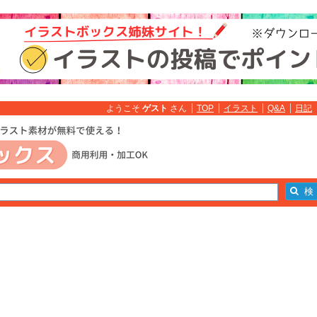
ようこそ
ゲスト
さん
TOP
イラスト
Q&A
日記