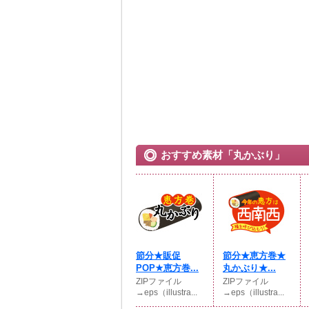
おすすめ素材「丸かぶり」
節分★販促
節分★恵方巻★
POP★恵方巻...
丸かぶり★...
ZIPファイル
ZIPファイル
→eps（illustra...
→eps（illustra...