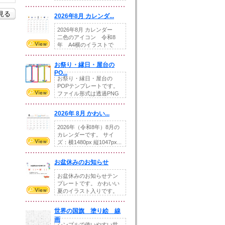
りの提...
を見る
2026年8月 カレンダ...
2026年8月 カレンダー
二色のアイコン 令和8
年 A4横のイラストで
す。8月をテ...
お祭り・縁日・屋台の
PO...
お祭り・縁日・屋台の
POPテンプレートです。
ファイル形式は透過PNG
です。---太め...
2026年 8月 かわい...
2026年（令和8年）8月の
カレンダーです。 サイ
ズ：横1480px 縦1047px...
お盆休みのお知らせ
お盆休みのお知らせテン
プレートです。 かわいい
夏のイラスト入りです。
休業日の日付けを...
世界の国旗 塗り絵 線
画
シンプルで使いやすい世