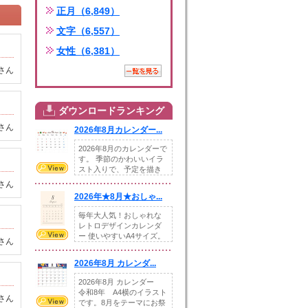
正月（6,849）
文字（6,557）
女性（6,381）
さん
ダウンロードランキング
さん
2026年8月カレンダー...
2026年8月のカレンダーで
す。 季節のかわいいイラ
スト入りで、予定を描き
込めるスペ...
さん
2026年★8月★おしゃ...
毎年大人気！おしゃれな
レトロデザインカレンダ
ー 使いやすいA4サイズ。
さん
illust...
2026年8月 カレンダ...
2026年8月 カレンダー
令和8年 A4横のイラスト
さん
です。8月をテーマにお祭