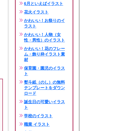
6月といえばイラスト
花火イラスト
かわいい！お祭りのイ
ラスト
かわいい！人物（女
性・男性）のイラスト
かわいい！花のフレー
ム・飾り枠イラスト素
材
保育園・園児のイラス
ト
熨斗紙（のし）の無料
テンプレートをダウン
ロード
誕生日の可愛いイラス
ト
学校のイラスト
職業 イラスト