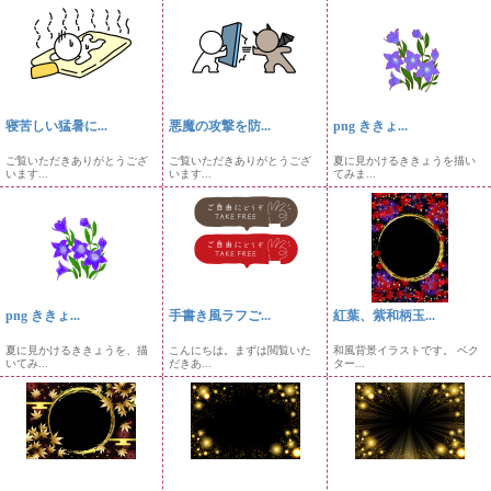
寝苦しい猛暑に...
悪魔の攻撃を防...
png ききょ...
ご覧いただきありがとうござ
ご覧いただきありがとうござ
夏に見かけるききょうを描い
います...
います...
てみま...
png ききょ...
手書き風ラフご...
紅葉、紫和柄玉...
夏に見かけるききょうを、描
こんにちは。まずは閲覧いた
和風背景イラストです。 ベク
いてみ...
だきあ...
ター...