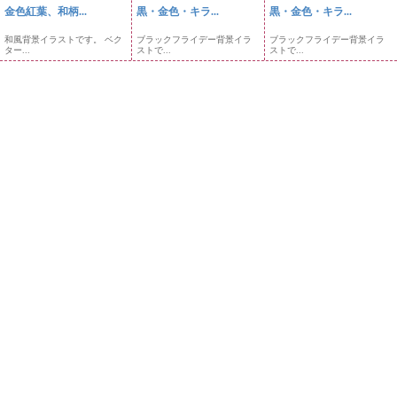
金色紅葉、和柄...
黒・金色・キラ...
黒・金色・キラ...
和風背景イラストです。 ベク
ブラックフライデー背景イラ
ブラックフライデー背景イラ
ター...
ストで...
ストで...