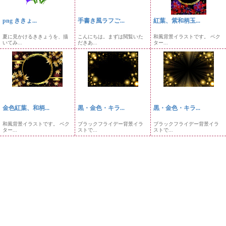
png ききょ...
手書き風ラフご...
紅葉、紫和柄玉...
夏に見かけるききょうを、描
こんにちは。まずは閲覧いた
和風背景イラストです。 ベク
いてみ...
だきあ...
ター...
金色紅葉、和柄...
黒・金色・キラ...
黒・金色・キラ...
和風背景イラストです。 ベク
ブラックフライデー背景イラ
ブラックフライデー背景イラ
ター...
ストで...
ストで...