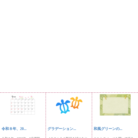
令和８年、20...
グラデーション...
和風グリーンの...