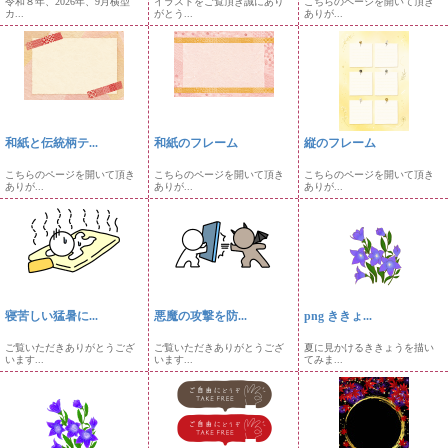
令和８年、2026年、9月横型
イラストをご覧頂き誠にあり
こちらのページを開いて頂き
カ...
がとう...
ありが...
和紙と伝統柄テ...
和紙のフレーム
縦のフレーム
こちらのページを開いて頂き
こちらのページを開いて頂き
こちらのページを開いて頂き
ありが...
ありが...
ありが...
寝苦しい猛暑に...
悪魔の攻撃を防...
png ききょ...
ご覧いただきありがとうござ
ご覧いただきありがとうござ
夏に見かけるききょうを描い
います...
います...
てみま...