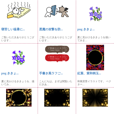
寝苦しい猛暑に...
悪魔の攻撃を防...
png ききょ...
ご覧いただきありがとうござ
ご覧いただきありがとうござ
夏に見かけるききょうを描い
います...
います...
てみま...
png ききょ...
手書き風ラフご...
紅葉、紫和柄玉...
夏に見かけるききょうを、描
こんにちは。まずは閲覧いた
和風背景イラストです。 ベク
いてみ...
だきあ...
ター...