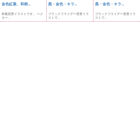
金色紅葉、和柄...
黒・金色・キラ...
黒・金色・キラ...
和風背景イラストです。 ベク
ブラックフライデー背景イラ
ブラックフライデー背景イラ
ター...
ストで...
ストで...